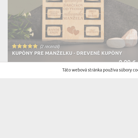
(2 recenzií)
KUPÓNY PRE MANŽELKU - DREVENÉ KUPÓNY
9,99 €
DORUČENIE V STREDA PRE VÁS
Táto webová stránka používa súbory co