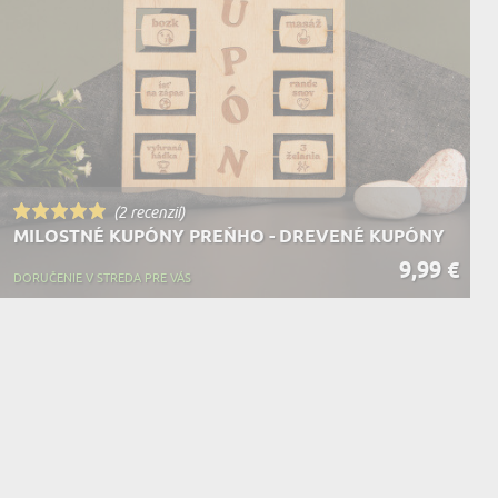
KA ZVIERAT
(2 recenzií)
MILOSTNÉ KUPÓNY PREŇHO - DREVENÉ KUPÓNY
9,99 €
DORUČENIE V STREDA PRE VÁS