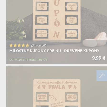
DEDA
N
DARČEK PRE SVOKROVCOV
C
(2 recenzií)
MILOSTNÉ KUPÓNY PRE ŇU - DREVENÉ KUPÓNY
9,99 €
DORUČENIE V STREDA PRE VÁS