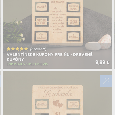
MILOVNÍ
A JEDENIE
HARAKTERISTYKA DARČEKU
(2 recenzií)
VALENTÍNSKE KUPÓNY PRE ŇU - DREVENÉ
KUPÓNY
9,99 €
DORUČENIE V STREDA PRE VÁS