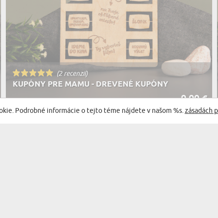
(2 recenzií)
KUPÓNY PRE MAMU - DREVENÉ KUPÓNY
9,99 €
DORUČENIE V STREDA PRE VÁS
okie. Podrobné informácie o tejto téme nájdete v našom %s.
zásadách p