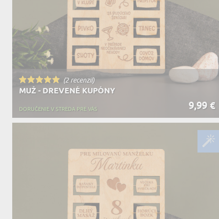
(2 recenzií)
MUŽ - DREVENÉ KUPÓNY
9,99 €
DORUČENIE V STREDA PRE VÁS