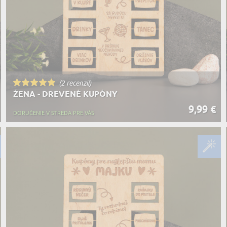
(2 recenzií)
ŽENA - DREVENÉ KUPÓNY
9,99 €
DORUČENIE V STREDA PRE VÁS