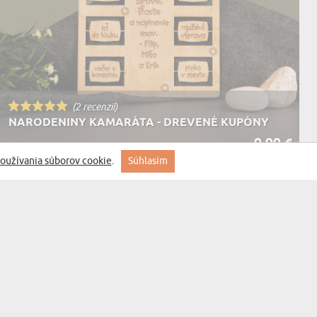
(2 recenzií)
NARODENINY KAMARÁTA - DREVENÉ KUPÓNY
9,99 €
DORUČENIE V STREDA PRE VÁS
oužívania súborov cookie
.
Súhlasím