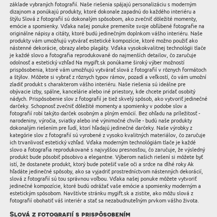
základe vybraných fotografií. Naše riešenia spájajú personalizáciu s moderným
dizajnom a ponúkajú produkty, ktoré dokonale zapadnú do každého interiéru a
štýlu Slová z fotografií sú dokonalým spôsobom, ako zvečniť dôležité momenty,
emócie a spomienky. Vďaka našej ponuke premeníte svoje obľúbené fotografie na
originálne nápisy a citáty, ktoré budú jedinečným doplnkom vášho interiéru. Naše
produkty vám umožňujú vytvárať estetické kompozície, ktoré možno použiť ako
nástenné dekorácie, obrazy alebo plagáty. Vďaka vysokokvalitnej technológii tlače
je každé slovo a fotografia reprodukované do najmenších detailov, čo zaručuje
odolnosť a estetický vzhľad Na mygift.sk ponúkame široký výber možností
prispôsobenia, ktoré vám umožňujú vytvárať slová z fotografií v rôznych formátoch
a štýlov. Môžete si vybrať z rôznych typov rámov, pozadí a veľkostí, čo vám umožní
zladiť produkt s charakterom vášho interiéru. Naše riešenia sú ideálne pre
obývacie izby, spálne, kancelárie alebo iné priestory, kde chcete pridať osobitý
nádych. Prispôsobenie slov z fotografií je tiež skvelý spôsob, ako vytvoriť jedinečné
darčeky. Schopnosť zvečniť dôležité momenty a spomienky v podobe slov a
fotografií robí takýto darček osobným a plným emócií. Bez ohľadu na príležitosť -
narodeniny, výročia, sviatky alebo iné výnimočné chvíle - budú naše produkty
dokonalým riešením pre ľudí, ktorí hľadajú jedinečné darčeky. Naše výrobky z
kategórie slov z fotografií sú vyrobené z vysoko kvalitných materiálov, čo zaručuje
ich trvanlivosť estetický vzhľad. Vďaka moderným technológiám tlače je každé
slovo a fotografia reprodukované s najvyššou presnosťou, čo zaručuje, že výsledný
produkt bude pôsobiť pôsobivo a elegantne. Výberom našich riešení si môžete byť
istí, že dostanete produkt, ktorý bude potešiť vaše oči a srdce na dlhé roky Ak
hľadáte jedinečné spôsoby, ako sa vyjadriť prostredníctvom nástenných dekorácií,
slová z fotografií sú tou správnou voľbou. Vďaka našej ponuke môžete vytvoriť
jedinečné kompozície, ktoré budú odrážať vaše emócie a spomienky moderným a
estetickým spôsobom. Navštívte stránku mygift.sk a zistite, ako môžu slová z
fotografií obohatiť váš interiér a stať sa nezabudnuteľným prvkom vášho života.
Slová z fotografií s prispôsobením