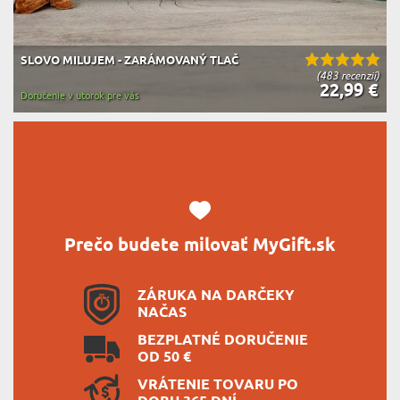
SLOVO MILUJEM - ZARÁMOVANÝ TLAČ
(483 recenzií)
22,99 €
Doručenie v utorok pre vás
Prečo budete milovať MyGift.sk
ZÁRUKA NA DARČEKY
NAČAS
BEZPLATNÉ DORUČENIE
OD 50 €
VRÁTENIE TOVARU PO