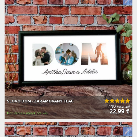
SLOVO DOM - ZARÁMOVANÝ TLAČ
(483 recenzií)
22,99 €
Doručenie v utorok pre vás