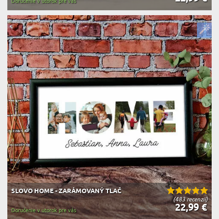
Doručenie v utorok pre vás
SLOVO HOME - ZARÁMOVANÝ TLAČ
(483 recenzií)
22,99 €
Doručenie v utorok pre vás