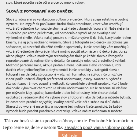
slov, ktoré potešia vaše oči a srdce po mnoho rokov.
Slová z fotografií ako darček
Slová z fotografií sú vynikajúcou voľbou pre darček, ktorý spája estetiku a osobný
význam . Na mygift.sk ponúkame širokú škálu produktov, ktoré vám umožňujú
vytvárať jedinečné kompozície slov na základe vybraných fotografií. Naše riešenia
sú ideálne pre rôzne príležitosti, od narodenín a výročí až po sviatky a iné
výnimočné chvíle. Vďaka našej ponuke si môžete vytvoriť darček, ktorý bude nielen
krásny, ale aj plný osobného významu Slová z fotografií ako darček sú dokonalým
spôsobom, ako zvečniť dôležité chvíle a spomienky. Naše produkty vám umožňujú
vytvárať jedinečné dekorácie, ktoré možno použiť ako nástennú dekoráciu, obraz
alebo plagát. Vďaka moderným technológiám tlače je každé slovo a fotografia
reprodukované do najmenšieho detailu, čo zaručuje odolnosť a estetický vzhľad.
Možnosť personalizácie, ako je pridanie mena, dátumu alebo venovania, robí
darček ešte jedinečnejším a plným emócií Naše produkty v kategórii slová z
fotografií na darčeky sú dostupné v rôznych formátoch a štýloch, čo umožňuje
zladiť podľa individuálnych preferencií obdarovanej osoby. Môžete si vybrať z
rôznych typov rámov, pozadí a veľkostí, čo umožňuje vytvoriť produkt, ktorý bude
dokonale vyhovovať charakteru a vkusu obdarovaného. Naše riešenia sú ideálne
pre obývacie izby, spálne, kancelárie alebo iné priestory, kde chcete dodať
osobitosť a jedinečný štýl Pri výbere slov z fotografií ako darčeku si môžete byť istí,
že dostanete produkt najvyššej kvality poteší vaše oči a srdcia na dlhú dobu.
Starostlivo vybrané materiály a moderné technológie tlače zaručujú, že každý
výrobok bude pôsobiť pôsobivo a esteticky. Vďaka našim riešeniam si môžete
vytvoriť jedinečné doplnky, ktoré vyniknú od ostatných a budú nezabudnuteľným
prvkom darčeka Slová z fotografií ako darček sú tiež skvelým spôsobom, ako
Táto webová stránka používa súbory cookie. Podrobné informácie o
originálne vyjadriť svoje pocity a emócie. Schopnosť zvečniť dôležité momenty a
tejto téme nájdete v našom %s.
zásadách používania súborov cookie
.
spomienky vo forme slov a fotografií spraw4o mini
Súhlasím