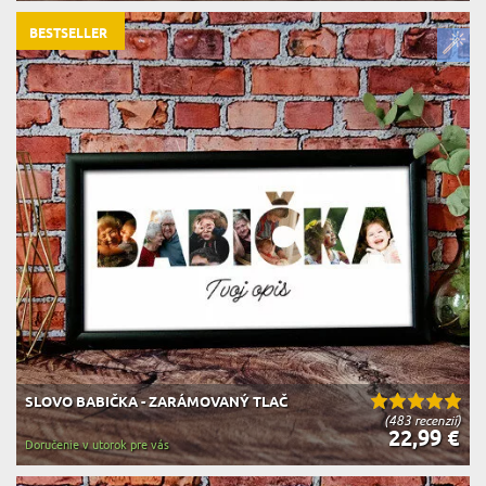
BESTSELLER
SLOVO BABIČKA - ZARÁMOVANÝ TLAČ
(483 recenzií)
22,99 €
Doručenie v utorok pre vás