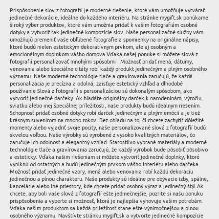
Prispôsobenie slov z fotografií je moderné riešenie, ktoré vám umožňuje vytvárať
jedinečné dekorácie, ideálne do každého interiéru. Na stránke mygift.sk ponúkame
široký výber produktov, ktoré vám umožnia pridať k vašim fotografiám osobné
dotyky a vytvoriť tak jedinečné kompozície slov. Naše personalizačné služby vám
umožňujú premeniť vaše obľúbené fotografie a spomienky na originálne nápisy,
ktoré budú nielen estetickým dekoratívnym prvkom, ale aj osobným a
emocionálnym doplnkom vášho domova Vďaka našej ponuke si môžete slová z
fotografií personalizovať mnohými spôsobmi . Možnosť pridať mená, dátumy,
venovania alebo špeciálne citáty robí každý produkt jedinečným a plným osobného
významu. Naše moderné technológie tlače a gravírovania zaručujú, že každá
personalizácia je precízna a odolná, zaisťuje estetický vzhľad a dlhodobé
používanie Slová z fotografií s personalizáciou sú dokonalým spôsobom, ako
vytvoriť jedinečné darčeky. Ak hľadáte originálny darček k narodeninám, výročiu,
sviatku alebo inej špeciálnej príležitosti, naše produkty budú ideálnym riešením.
Schopnosť pridať osobné dotyky robí darček jedinečným a plným emócií a je tiež
krásnym suvenírom na mnoho rokov. Bez ohľadu na to, či chcete zachytiť dôležité
momenty alebo vyjadriť svoje pocity, naše personalizované slová z fotografií budú
skvelou voľbou. Naše výrobky sú vyrobené z vysoko kvalitných materiálov, čo
zaručuje ich odolnosť a elegantný vzhľad. Starostlivo vybrané materiály a moderné
technológie tlače a gravírovania zaručujú, že každý výrobok bude pôsobiť pôsobivo
a esteticky. Vďaka našim riešeniam si môžete vytvoriť jedinečné doplnky, ktoré
vyniknú od ostatných a budú jedinečným prvkom vášho interiéru alebo darčeka.
Možnosť pridať jedinečné vzory, mená alebo venovania robí každú dekoráciu
jedinečnou a plnou charakteru. Naše produkty sú ideálne pre obývacie izby, spálne,
kancelárie alebo iné priestory, kde chcete pridať osobný výraz a jedinečný štýl Ak
chcete, aby boli vaše slová z fotografií ešte jedinečnejšie, pozrite si našu ponuku
prispôsobenia a vyberte si možnosť, ktorá je najlepšia vyhovuje vašim potrebám.
Vďaka našim produktom sa každá príležitosť stane ešte výnimočnejšou a plnou
osobného významu. Navštívte stránku mygift.sk a vytvorte jedinečné kompozície