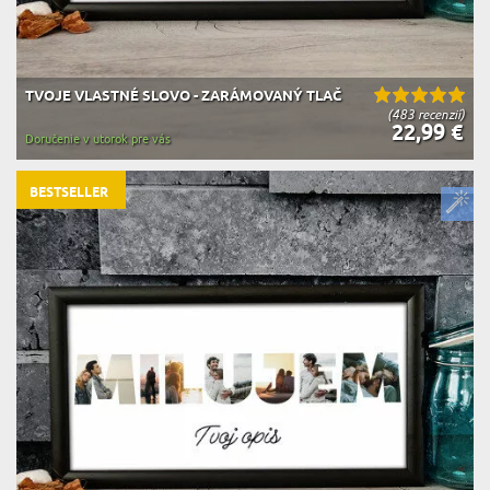
TVOJE VLASTNÉ SLOVO - ZARÁMOVANÝ TLAČ
(483 recenzií)
22,99 €
Doručenie v utorok pre vás
BESTSELLER