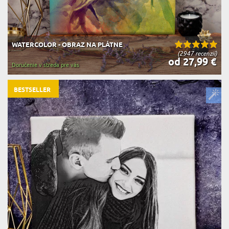
WATERCOLOR - OBRAZ NA PLÁTNE
(2947 recenzií)
od 27,99 €
Doručenie v streda pre vás
BESTSELLER