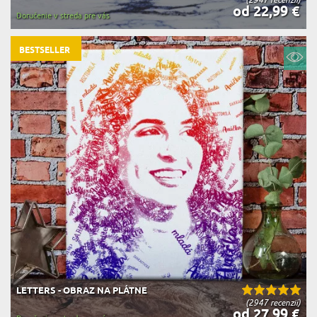
od 22,99 €
Doručenie v streda pre vás
BESTSELLER
LETTERS - OBRAZ NA PLÁTNE
(2947 recenzií)
od 27,99 €