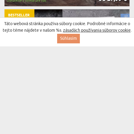
Doručenie v streda pre vás
BESTSELLER
Táto webová stránka používa súbory cookie. Podrobné informácie o
tejto téme nájdete v našom %s.
zásadách používania súborov cookie
.
Súhlasím
WARHOL - OBRAZ NA PLÁTNE
(2947 recenzií)
od 27,99 €
Doručenie v streda pre vás