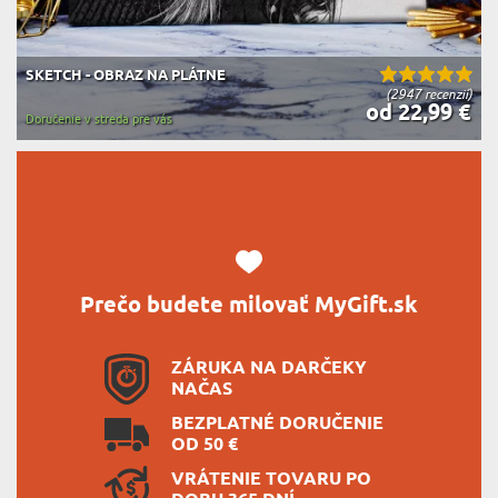
SKETCH - OBRAZ NA PLÁTNE
(2947 recenzií)
od 22,99 €
Doručenie v streda pre vás
Prečo budete milovať MyGift.sk
ZÁRUKA NA DARČEKY
NAČAS
BEZPLATNÉ DORUČENIE
OD 50 €
VRÁTENIE TOVARU PO