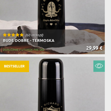
(60 recenzií)
BUDE DOBRE - TERMOSKA
29,99 €
DORUČENIE V UTOROK PRE VÁS
BESTSELLER