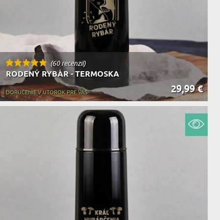
(60 recenzií)
RODENÝ RYBÁR - TERMOSKA
29,99 €
DORUČENIE V UTOROK PRE VÁS