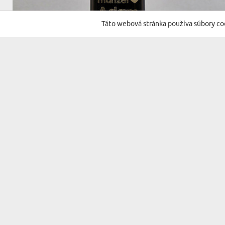
Táto webová stránka používa súbory co
(60 recenzií)
NAJLEPŠÍ MANŽEL - TERMOSKA
29,99 €
DORUČENIE V UTOROK PRE VÁS