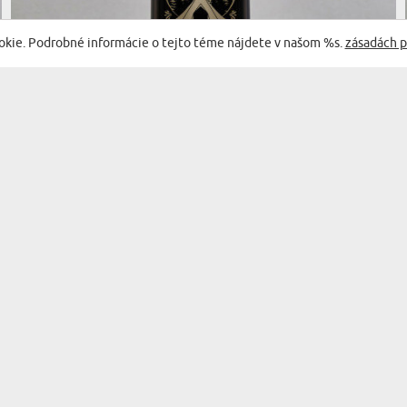
okie. Podrobné informácie o tejto téme nájdete v našom %s.
zásadách p
(60 recenzií)
TÁBORNÍK - TERMOSKA
29,99 €
DORUČENIE V UTOROK PRE VÁS