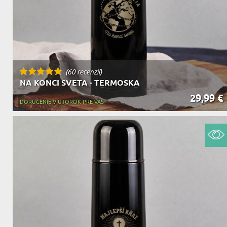
(60 recenzií)
NA KONCI SVETA - TERMOSKA
29,99 €
DORUČENIE V UTOROK PRE VÁS