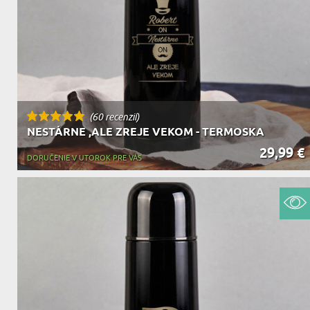
DEDA
N
DARČEK PRE SVOKROVCOV
C
(60 recenzií)
NESTÁRNE ,ALE ZREJE VEKOM - TERMOSKA
29,99 €
DORUČENIE V UTOROK PRE VÁS