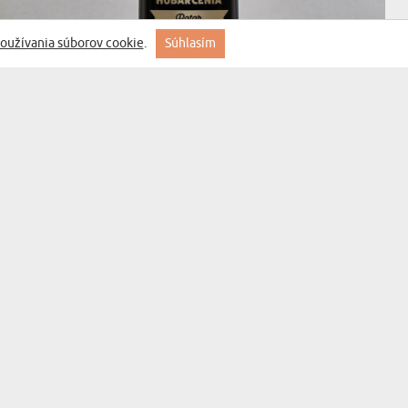
oužívania súborov cookie
.
Súhlasím
(60 recenzií)
KRÁĽ HUBÁRČENIA - TERMOSKA
29,99 €
DORUČENIE V UTOROK PRE VÁS