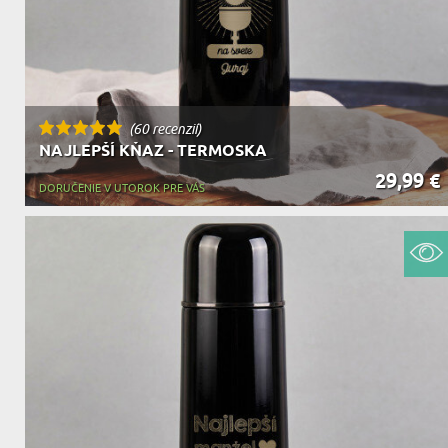
(60 recenzií)
NAJLEPŠÍ KŇAZ - TERMOSKA
29,99 €
DORUČENIE V UTOROK PRE VÁS