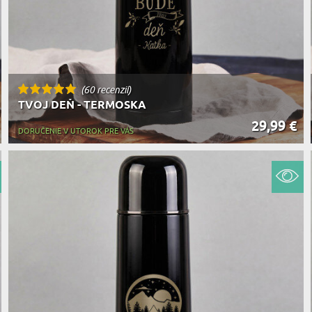
(60 recenzií)
TVOJ DEŇ - TERMOSKA
29,99 €
DORUČENIE V UTOROK PRE VÁS