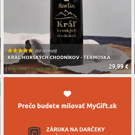
MILOVNÍ
A JEDENIE
HARAKTERISTYKA DARČEKU
(60 recenzií)
KRÁĽ HORSKÝCH CHODNÍKOV - TERMOSKA
29,99 €
DORUČENIE V UTOROK PRE VÁS
Prečo budete milovať MyGift.sk
ZÁRUKA NA DARČEKY