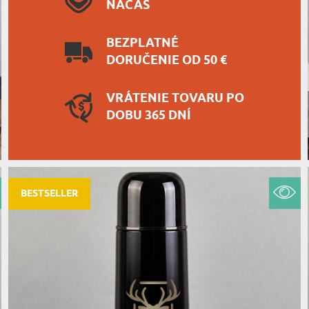
NAČAS
BEZPLATNÉ
DORUČENIE OD 50 €
VRÁTENIE TOVARU PO
DOBU 365 DNÍ
BESTSELLER