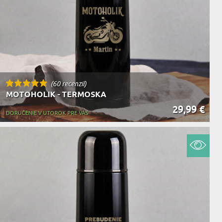
KA ZVIERAT
(60 recenzií)
MOTOHOLIK - TERMOSKA
29,99 €
DORUČENIE V UTOROK PRE VÁS