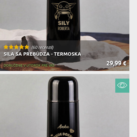
(60 recenzií)
SILA SA PREBÚDZA - TERMOSKA
29,99 €
DORUČENIE V UTOROK PRE VÁS