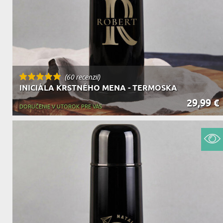
(60 recenzií)
INICIÁLA KRSTNÉHO MENA - TERMOSKA
29,99 €
DORUČENIE V UTOROK PRE VÁS