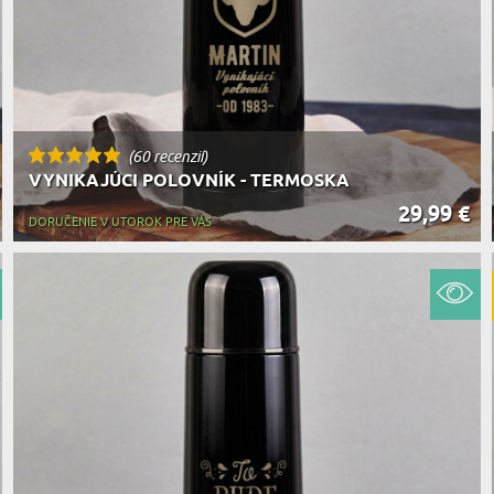
(60 recenzií)
VYNIKAJÚCI POLOVNÍK - TERMOSKA
29,99 €
DORUČENIE V UTOROK PRE VÁS