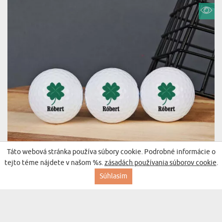
Táto webová stránka používa súbory cookie. Podrobné informácie o
tejto téme nájdete v našom %s.
zásadách používania súborov cookie
.
ĎATELINA - GOLFOVÉ LOPTIČKY
Súhlasím
(41 recenzií)
29,99 €
Doručenie v streda pre vás