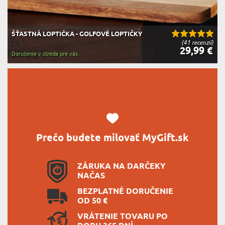
ŠŤASTNÁ LOPTIČKA - GOLFOVÉ LOPTIČKY
(41 recenzií)
29,99 €
Doručenie v streda pre vás
Prečo budete milovať MyGift.sk
ZÁRUKA NA DARČEKY
NAČAS
BEZPLATNÉ DORUČENIE
OD 50 €
VRÁTENIE TOVARU PO