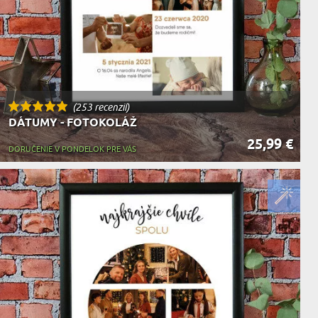
(253 recenzií)
DÁTUMY - FOTOKOLÁŽ
25,99 €
DORUČENIE V PONDELOK PRE VÁS