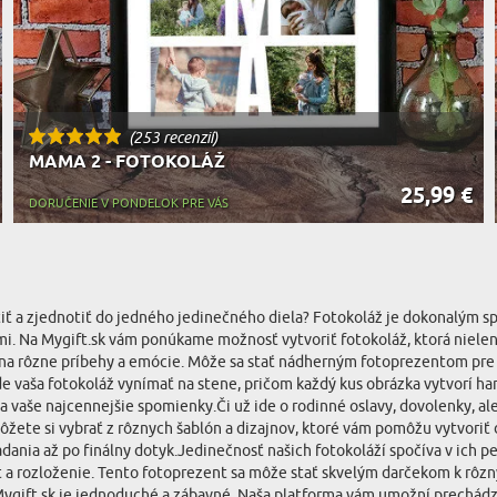
(253 recenzií)
MAMA 2 - FOTOKOLÁŽ
25,99 €
DORUČENIE V PONDELOK PRE VÁS
hytiť a zjednotiť do jedného jedinečného diela? Fotokoláž je dokonalým
. Na Mygift.sk vám ponúkame možnosť vytvoriť fotokoláž, ktorá nielenž
na rôzne príbehy a emócie. Môže sa stať nádherným fotoprezentom pre v
bude vaša fotokoláž vynímať na stene, pričom každý kus obrázka vytvorí
 a vaše najcennejšie spomienky.Či už ide o rodinné oslavy, dovolenky, a
ete si vybrať z rôznych šablón a dizajnov, ktoré vám pomôžu vytvoriť d
adania až po finálny dotyk.Jedinečnosť našich fotokoláží spočíva v ich pe
 a rozloženie. Tento fotoprezent sa môže stať skvelým darčekom k rôzny
gift.sk je jednoduché a zábavné. Naša platforma vám umožní prechádzať 