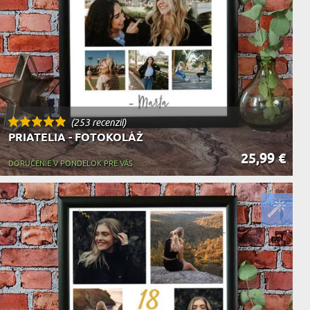
(253 recenzií)
PRIATELIA - FOTOKOLÁŽ
25,99 €
DORUČENIE V PONDELOK PRE VÁS