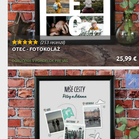
(253 recenzií)
OTEC - FOTOKOLÁŽ
25,99 €
DORUČENIE V PONDELOK PRE VÁS