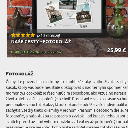
(253 recenzií)
NAŠE CESTY - FOTOKOLÁŽ
25,99 €
DORUČENIE V PONDELOK PRE VÁS
Fotokoláž
Čo by ste povedali na to, keby ste mohli zázraky svojho života zac
kúsok, ktorý vás bude neustále obklopovať s nádhernými spomienkami
momenty.Fotokoláž je fascinujúcim spôsobom, ako vizuálne naraziť 
života alebo vašich spoločných chvíľ. Predstavte si, ako krásne sa 
personalizovanú fotokoláž, ktorá dokonale odráža vašu individualitu
zachytiť všetky tieto okamihy v jednom krásnom a osobnom diele. Môž
fotografie, a naša služba sa postará o zvyšok – od kreatívneho uspori
svojich predstáv – od výberu obrázkov a textov až po konečný formát
prekvapenie pre niekoho, koho máte radi.Vytvorenie fotokoláže na My