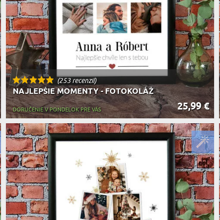
(253 recenzií)
NAJLEPŠIE MOMENTY - FOTOKOLÁŽ
25,99 €
DORUČENIE V PONDELOK PRE VÁS