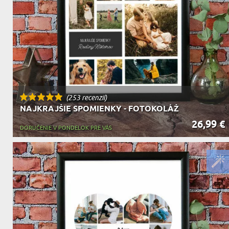
DEDA
N
DARČEK PRE SVOKROVCOV
C
(253 recenzií)
NAJKRAJŠIE SPOMIENKY - FOTOKOLÁŽ
26,99 €
DORUČENIE V PONDELOK PRE VÁS