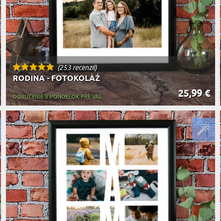
(253 recenzií)
RODINA - FOTOKOLÁŽ
25,99 €
DORUČENIE V PONDELOK PRE VÁS