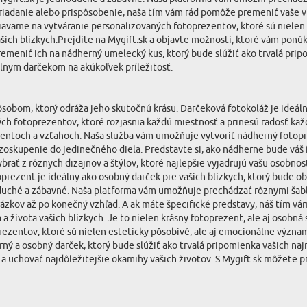
iadanie alebo prispôsobenie, naša tím vám rád pomôže premeniť vaše víz
avame na vytváranie personalizovaných fotoprezentov, ktoré sú nielen k
 vašich blízkych.Prejdite na Mygift.sk a objavte možnosti, ktoré vám pon
meniť ich na nádherný umelecký kus, ktorý bude slúžiť ako trvalá pripom
álnym darčekom na akúkoľvek príležitosť.
ôsobom, ktorý odráža jeho skutočnú krásu. Darčeková fotokoláž je ideál
 fotoprezentov, ktoré rozjasnia každú miestnosť a prinesú radosť každé
omentoch a vzťahoch. Naša služba vám umožňuje vytvoriť nádherný fotopr
e zoskupenie do jedinečného diela. Predstavte si, ako nádherne bude vá
brať z rôznych dizajnov a štýlov, ktoré najlepšie vyjadrujú vašu osobn
oprezent je ideálny ako osobný darček pre vašich blízkych, ktorý bude o
duché a zábavné. Naša platforma vám umožňuje prechádzať rôznymi šablón
rázkov až po konečný vzhľad. A ak máte špecifické predstavy, náš tím vá
a a života vašich blízkych. Je to nielen krásny fotoprezent, ale aj osobn
rezentov, ktoré sú nielen esteticky pôsobivé, ale aj emocionálne význa
ný a osobný darček, ktorý bude slúžiť ako trvalá pripomienka vašich naj
viť a uchovať najdôležitejšie okamihy vašich životov. S Mygift.sk môžet