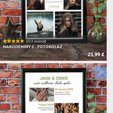
(253 recenzií)
NARODENINY 2 - FOTOKOLÁŽ
25,99 €
DORUČENIE V PONDELOK PRE VÁS