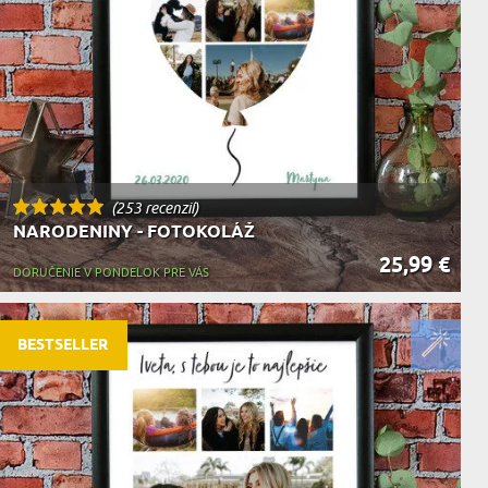
KA ZVIERAT
(253 recenzií)
NARODENINY - FOTOKOLÁŽ
25,99 €
DORUČENIE V PONDELOK PRE VÁS
BESTSELLER