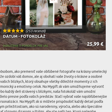
(253 recenzií)
DÁTUM - FOTOKOLÁŽ
25,99 €
DORUČENIE V PONDELOK PRE VÁS
 spôsobom, ako premeniť vaše obľúbené fotografie na krásny umelecký
e ozdobí váš domov, ale aj obohatí vaše životy o krásne a osobné
ašich blízkych, ktorý obsahuje všetky dôležité momenty z ich
 harmonický a emotívny celok. Na Mygift.sk vám umožňujeme vytvoriť
lebo každý deň strávený s blízkymi, naša fotokoláž vám umožní
ielo presne podľa vašich predstáv. Stačí vybrať vaše najobľúbenejšie
rsonalizácii. Na Mygift.sk si môžete prispôsobiť každý detail podľa
m príležitostiam, ako sú narodeniny, výročia, alebo ako špeciálne
rôznymi dizajnmi a štýlmi, aby ste našli ten, ktorý najlepšie