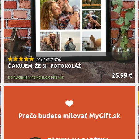
MILOVNÍ
A JEDENIE
HARAKTERISTYKA DARČEKU
(253 recenzií)
ĎAKUJEM, ŽE SI - FOTOKOLÁŽ
25,99 €
DORUČENIE V PONDELOK PRE VÁS
Prečo budete milovať MyGift.sk