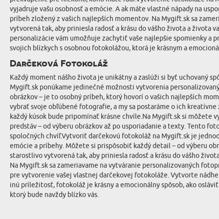
vyjadruje vašu osobnosť a emócie. A ak máte vlastné nápady na uspor
príbeh zložený z vašich najlepších momentov. Na Mygift.sk sa zameri
vytvorená tak, aby priniesla radosť a krásu do vášho života a života
personalizácie vám umožňuje zachytiť vaše najlepšie spomienky a pre
svojich blízkych s osobnou fotokolážou, ktorá je krásnym a emocion
Darčeková Fotokoláž
Každý moment nášho života je unikátny a zaslúži si byť uchovaný sp
Mygift.sk ponúkame jedinečné možnosti vytvorenia personalizovaných
obrázkov – je to osobný príbeh, ktorý hovorí o vašich najlepších m
vybrať svoje obľúbené fotografie, a my sa postaráme o ich kreatívn
každý kúsok bude pripomínať krásne chvíle.Na Mygift.sk si môžete vy
predstáv – od výberu obrázkov až po usporiadanie a texty. Tento fot
spoločných chvíľ.Vytvoriť darčekovú fotokoláž na Mygift.sk je jedno
emócie a príbehy. Môžete si prispôsobiť každý detail – od výberu ob
starostlivo vytvorená tak, aby priniesla radosť a krásu do vášho život
Na Mygift.sk sa zameriavame na vytváranie personalizovaných fotop
pre vytvorenie vašej vlastnej darčekovej fotokoláže. Vytvorte nádher
inú príležitosť, fotokoláž je krásny a emocionálny spôsob, ako oslá
ktorý bude navždy blízko vás.