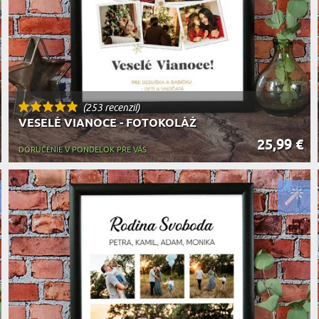
(253 recenzií)
VESELÉ VIANOCE - FOTOKOLÁŽ
25,99 €
DORUČENIE V PONDELOK PRE VÁS