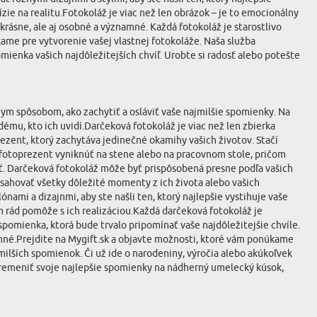
ie na realitu.Fotokoláž je viac než len obrázok – je to emocionálny
rásne, ale aj osobné a významné. Každá fotokoláž je starostlivo
úkame pre vytvorenie vašej vlastnej fotokoláže. Naša služba
ienka vašich najdôležitejších chvíľ. Urobte si radosť alebo potešte
nym spôsobom, ako zachytiť a osláviť vaše najmilšie spomienky. Na
mu, kto ich uvidí.Darčeková fotokoláž je viac než len zbierka
ezent, ktorý zachytáva jedinečné okamihy vašich životov. Stačí
š fotoprezent vyniknúť na stene alebo na pracovnom stole, pričom
osť. Darčeková fotokoláž môže byť prispôsobená presne podľa vašich
bsahovať všetky dôležité momenty z ich života alebo vašich
ami a dizajnmi, aby ste našli ten, ktorý najlepšie vystihuje vaše
m rád pomôže s ich realizáciou.Každá darčeková fotokoláž je
á spomienka, ktorá bude trvalo pripomínať vaše najdôležitejšie chvíle.
mné.Prejdite na Mygift.sk a objavte možnosti, ktoré vám ponúkame
milších spomienok. Či už ide o narodeniny, výročia alebo akúkoľvek
e premeniť svoje najlepšie spomienky na nádherný umelecký kúsok,