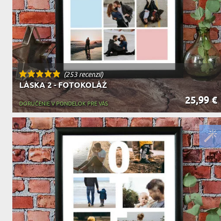
(253 recenzií)
LÁSKA 2 - FOTOKOLÁŽ
25,99 €
DORUČENIE V PONDELOK PRE VÁS