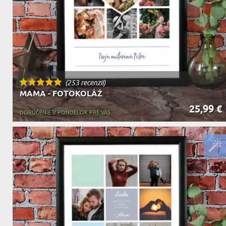
(253 recenzií)
MAMA - FOTOKOLÁŽ
25,99 €
DORUČENIE V PONDELOK PRE VÁS