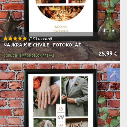
(253 recenzií)
NAJKRAJŠIE CHVÍLE - FOTOKOLÁŽ
25,99 €
DORUČENIE V PONDELOK PRE VÁS