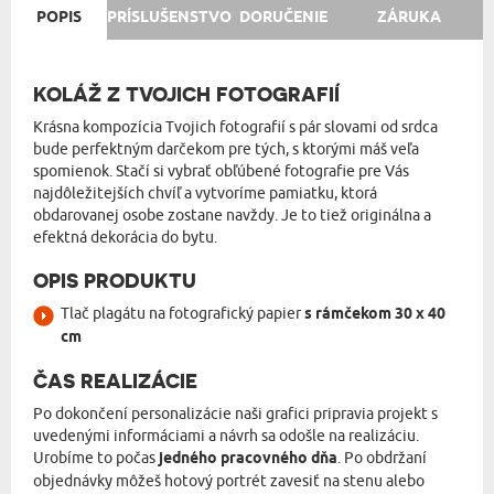
POPIS
PRÍSLUŠENSTVO
DORUČENIE
ZÁRUKA
KOLÁŽ Z TVOJICH FOTOGRAFIÍ
Krásna kompozícia Tvojich fotografií s pár slovami od srdca
bude perfektným darčekom pre tých, s ktorými máš veľa
spomienok. Stačí si vybrať obľúbené fotografie pre Vás
najdôležitejších chvíľ a vytvoríme pamiatku, ktorá
obdarovanej osobe zostane navždy. Je to tiež originálna a
efektná dekorácia do bytu.
OPIS PRODUKTU
Tlač plagátu na fotografický papier
s rámčekom 30 x 40
cm
ČAS REALIZÁCIE
Po dokončení personalizácie naši grafici pripravia projekt s
uvedenými informáciami a návrh sa odošle na realizáciu.
Urobíme to počas
jedného pracovného dňa
. Po obdržaní
objednávky môžeš hotový portrét zavesiť na stenu alebo