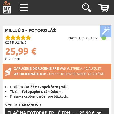
MILUJÚ 2 - FOTOKOLÁŽ
PRODUKT DOSTUPNÝ
(251 RECENZIÍ)
25,99 €
Cena s DPH
ZARUČENÉ DORUČENIE PRE VÁS V:
STREDA, 12 AUGUST
AK OBJEDNÁTE DO:
2 DNI 11 HODINY 06 MINÚT 46 SEKÚND
Unikátna
koláž z Tvojich fotografií
.
Tlač na
fotopapier s rámčekom
.
Krásny a osobný darček pre blízkych.
VYBERTE MOŽNOSŤ:
VYBERTE
TLAČ NA FOTOPAPIER - ČIERNY RÁM 30X40CM
- 25,99 €