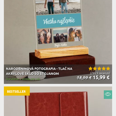
NARODENINOVÁ FOTOGRAFIA - TLAČ NA
(2823 recenzií)
AKRYLOVÉ SKLO SO STOJANOM
15,99 €
18,99 €
Doručenie v streda pre vás
BESTSELLER