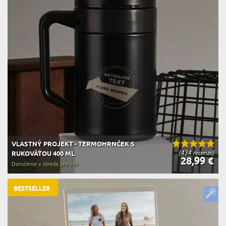
VLASTNÝ PROJEKT - TERMOHRNČEK S
(434 recenzií)
RUKOVÄŤOU 400 ML
28,99 €
Doručenie v streda pre vás
BESTSELLER