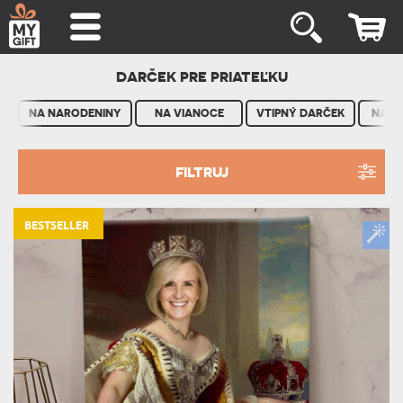
DARČEK PRE PRIATEĽKU
NA NARODENINY
NA VIANOCE
VTIPNÝ DARČEK
NA V
FILTRUJ
BESTSELLER