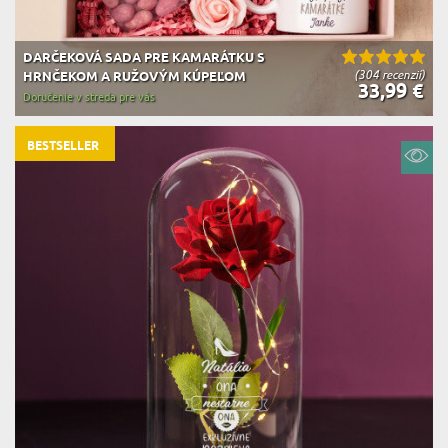
DARČEKOVÁ SADA PRE KAMARÁTKU S
(304 recenzií)
HRNČEKOM A RUŽOVÝM KÚPEĽOM
33,99 €
Doručenie v streda pre vás
BESTSELLER