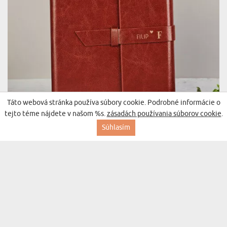
Táto webová stránka používa súbory cookie. Podrobné informácie o
tejto téme nájdete v našom %s.
zásadách používania súborov cookie
.
TVOJE MENO - KOŽENÝ ZÁPISNÍK
Súhlasím
(143 recenzií)
22,99 €
Doručenie v streda pre vás
BESTSELLER