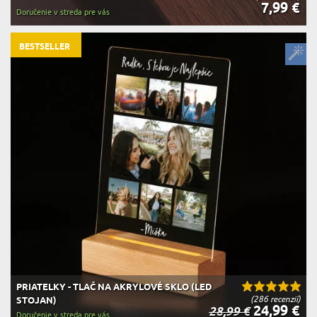
7,99 €
Doručenie v streda pre vás
BESTSELLER
PRIATELKY - TLAČ NA AKRYLOVÉ SKLO (LED
(286 recenzií)
STOJAN)
24,99 €
28,99 €
Doručenie v streda pre vás