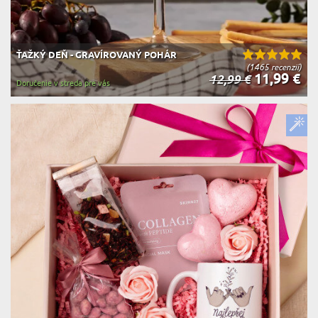
ŤAŽKÝ DEŇ - GRAVÍROVANÝ POHÁR
(1465 recenzií)
11,99 €
12,99 €
Doručenie v streda pre vás