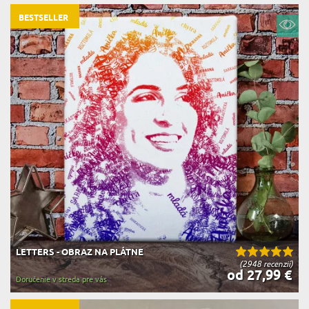
BESTSELLER
LETTERS - OBRAZ NA PLÁTNE
(2948 recenzií)
od 27,99 €
Doručenie v streda pre vás