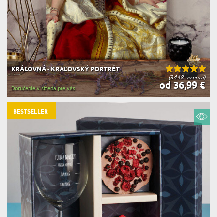
KRÁĽOVNÁ - KRÁĽOVSKÝ PORTRÉT
(3448 recenzií)
od 36,99 €
Doručenie v streda pre vás
BESTSELLER