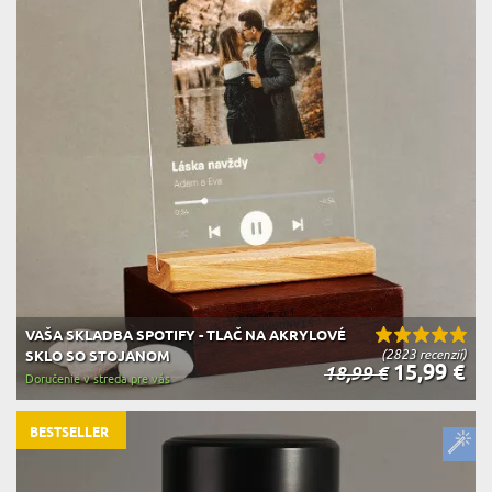
VAŠA SKLADBA SPOTIFY - TLAČ NA AKRYLOVÉ
(2823 recenzií)
SKLO SO STOJANOM
15,99 €
18,99 €
Doručenie v streda pre vás
BESTSELLER