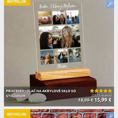
BESTSELLER
PRIATELKY - TLAČ NA AKRYLOVÉ SKLO SO
(2823 recenzií)
STOJANOM
15,99 €
18,99 €
Doručenie v streda pre vás
BESTSELLER