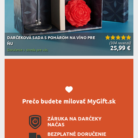
DARČEKOVÁ SADA S POHÁROM NA VÍNO PRE
(304 recenzií)
ŇU
25,99 €
Doručenie v streda pre vás
Prečo budete milovať MyGift.sk
ZÁRUKA NA DARČEKY
NAČAS
BEZPLATNÉ DORUČENIE