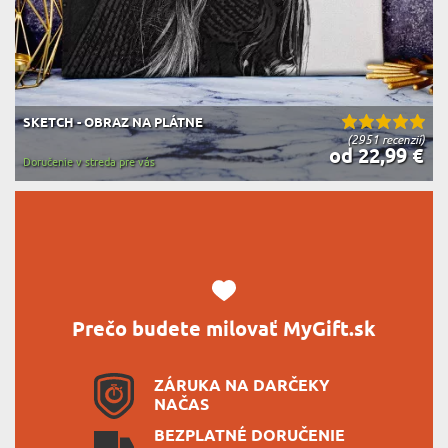
SKETCH - OBRAZ NA PLÁTNE
(2951 recenzií)
od 22,99 €
Doručenie v streda pre vás
Prečo budete milovať MyGift.sk
ZÁRUKA NA DARČEKY
NAČAS
BEZPLATNÉ DORUČENIE