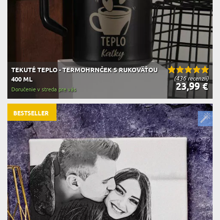
TEKUTÉ TEPLO - TERMOHRNČEK S RUKOVÄŤOU
(436 recenzií)
400 ML
23,99 €
Doručenie v streda pre vás
BESTSELLER