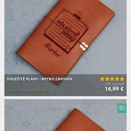
DÔLEŽITÉ PLÁNY - RETRO ZÁPISNÍK
(28 recenzií)
16,99 €
Doručenie v pondelok pre vás