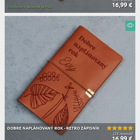
16,99 €
Doručenie v pondelok pre vás
DOBRE NAPLÁNOVANÝ ROK - RETRO ZÁPISNÍK
(28 recenzií)
16,99 €