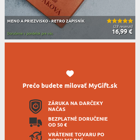
MENO A PRIEZVISKO - RETRO ZÁPISNÍK
(28 recenzií)
16,99 €
Doručenie v pondelok pre vás
Prečo budete milovať MyGift.sk
ZÁRUKA NA DARČEKY
NAČAS
BEZPLATNÉ DORUČENIE
OD 50 €
VRÁTENIE TOVARU PO