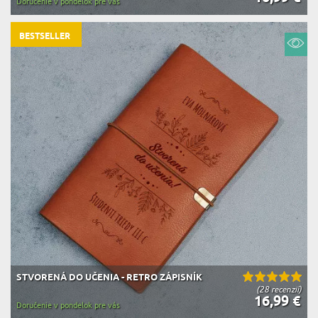
Doručenie v pondelok pre vás
BESTSELLER
STVORENÁ DO UČENIA - RETRO ZÁPISNÍK
(28 recenzií)
16,99 €
Doručenie v pondelok pre vás