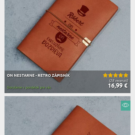
ON NESTARNE - RETRO ZÁPISNÍK
(28 recenzií)
16,99 €
Doručenie v pondelok pre vás