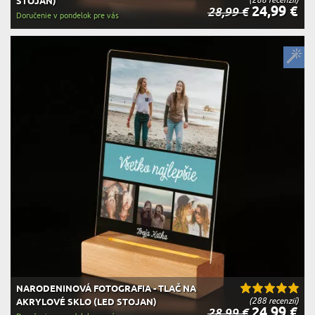
STOJAN)
24,99 €
28,99 €
Doručenie v pondelok pre vás
NARODENINOVÁ FOTOGRAFIA - TLAČ NA
(288 recenzií)
AKRYLOVÉ SKLO (LED STOJAN)
24,99 €
28,99 €