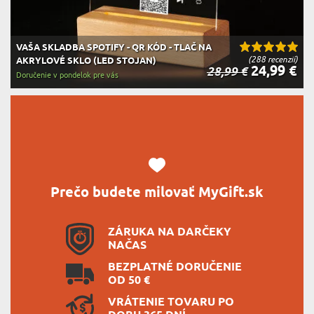
VAŠA SKLADBA SPOTIFY - QR KÓD - TLAČ NA
(288 recenzií)
AKRYLOVÉ SKLO (LED STOJAN)
24,99 €
28,99 €
Doručenie v pondelok pre vás
Prečo budete milovať MyGift.sk
ZÁRUKA NA DARČEKY
NAČAS
BEZPLATNÉ DORUČENIE
OD 50 €
VRÁTENIE TOVARU PO