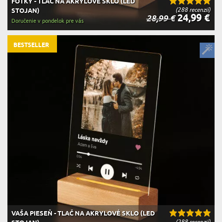
FOTKY - TLAČ NA AKRYLOVÉ SKLO (LED
(288 recenzií)
STOJAN)
24,99 €
28,99 €
Doručenie v pondelok pre vás
BESTSELLER
VAŠA PIESEŇ - TLAČ NA AKRYLOVÉ SKLO (LED
(288 recenzií)