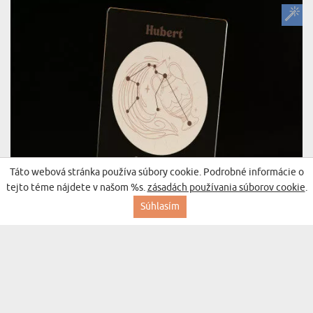
Táto webová stránka používa súbory cookie. Podrobné informácie o
tejto téme nájdete v našom %s.
zásadách používania súborov cookie
.
Súhlasím
VODNÁR - TLAČ NA AKRYLOVÉ SKLO (LED
(288 recenzií)
STOJAN)
24,99 €
28,99 €
Doručenie v pondelok pre vás