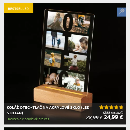
BESTSELLER
KOLÁŽ OTEC - TLAČ NA AKRYLOVÉ SKLO (LED
(288 recenzií)
STOJAN)
24,99 €
28,99 €
Doručenie v pondelok pre vás