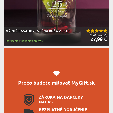
VÝROČIE SVADBY - VEČNÁ RUŽA V SKLE
(558 recenzií)
27,99 €
Doručenie v pondelok pre vás
Prečo budete milovať MyGift.sk
ZÁRUKA NA DARČEKY
NAČAS
BEZPLATNÉ DORUČENIE