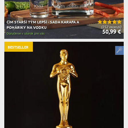
ČÍM STARŠÍ TÝM LEPŠÍ - SADA KARAFA A
(252 recenzií)
POHÁRIKY NA VODKU
50,99 €
Doručenie v utorok pre vás
BESTSELLER