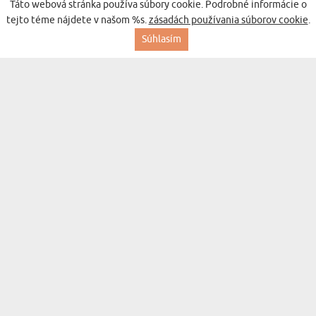
Táto webová stránka používa súbory cookie. Podrobné informácie o
(305 recenzií)
NARODENINY
28,99 €
tejto téme nájdete v našom %s.
zásadách používania súborov cookie
.
Doručenie v utorok pre vás
Súhlasím
BESTSELLER
DARČEKOVÁ SADA S POHÁROM NA PIVO A
(305 recenzií)
VRECKOVÝM NOŽOM NA NARODENINY