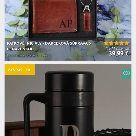
PÄTKOVÉ INICIÁLY - DARČEKOVÁ SÚPRAVA S
(1511 recenzií)
PEŇAŽENKOU
39,99 €
Doručenie v utorok pre vás
BESTSELLER