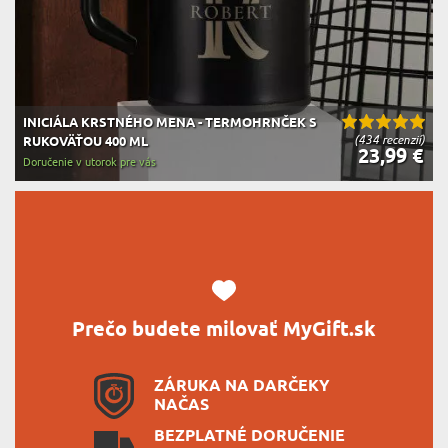
INICIÁLA KRSTNÉHO MENA - TERMOHRNČEK S
(434 recenzií)
RUKOVÄŤOU 400 ML
23,99 €
Doručenie v utorok pre vás
Prečo budete milovať MyGift.sk
ZÁRUKA NA DARČEKY
NAČAS
BEZPLATNÉ DORUČENIE