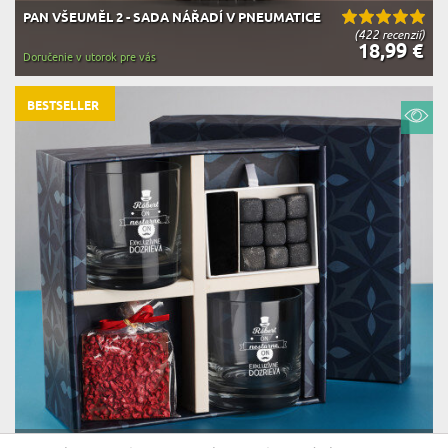
PAN VŠEUMĚL 2 - SADA NÁŘADÍ V PNEUMATICE
(422 recenzií)
18,99 €
Doručenie v utorok pre vás
BESTSELLER
DARČEKOVÁ SADA S POHÁRMI NA WHISKY NA