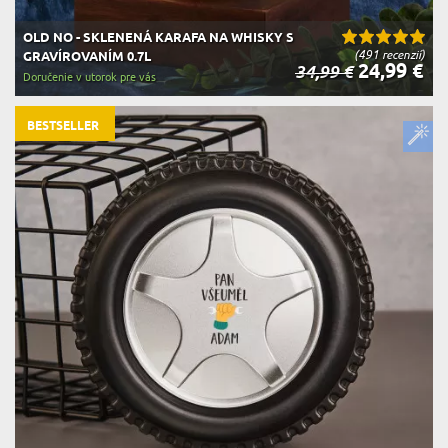
OLD NO - SKLENENÁ KARAFA NA WHISKY S
(491 recenzií)
GRAVÍROVANÍM 0.7L
24,99 €
34,99 €
Doručenie v utorok pre vás
BESTSELLER