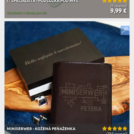
IT ŠPECIALISTA - PODLOŽKA POD MYŠ
(9 recenzií)
9,99 €
Doručenie v streda pre vás
MINISERWER - KOŽENÁ PEŇAŽENKA
(783 recenzií)