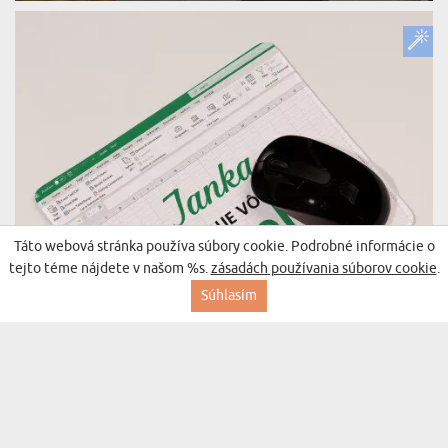
Táto webová stránka používa súbory cookie. Podrobné informácie o
tejto téme nájdete v našom %s.
zásadách používania súborov cookie
.
Súhlasím
MILUJE VÔŇU EXCELA - PODLOŽKA POD MYŠ
(9 recenzií)
9,99 €
Doručenie v streda pre vás