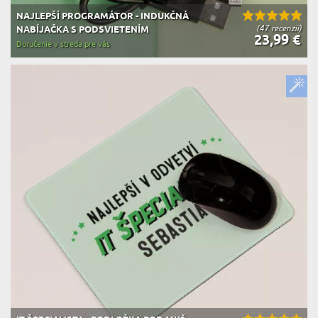
NAJLEPŠÍ PROGRAMÁTOR - INDUKČNÁ
(47 recenzií)
NABÍJAČKA S PODSVIETENÍM
23,99 €
Doručenie v streda pre vás