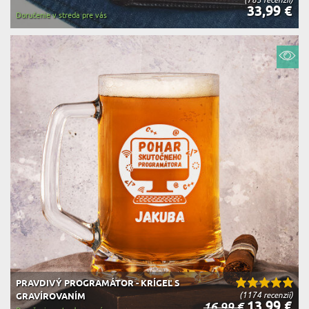
33,99 €
Doručenie v streda pre vás
PRAVDIVÝ PROGRAMÁTOR - KRÍGEĽ S
(1174 recenzií)
GRAVÍROVANÍM
13,99 €
16,99 €