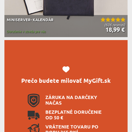
MINISERVER- KALENDÁR
(606 recenzií)
18,99 €
Doručenie v streda pre vás
Prečo budete milovať MyGift.sk
ZÁRUKA NA DARČEKY
NAČAS
BEZPLATNÉ DORUČENIE
OD 50 €
VRÁTENIE TOVARU PO