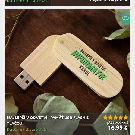
Doručenie v streda pre vás
NAJLEPŠÍ V ODVETVÍ - PAMÄŤ USB FLASH S
(241 recenzií)
TLAČOU
16,99 €
Doručenie v streda pre vás