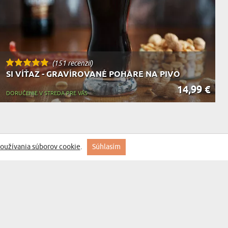
(151 recenzií)
SI VÍŤAZ - GRAVÍROVANÉ POHARE NA PIVO
14,99 €
DORUČENIE V STREDA PRE VÁS
oužívania súborov cookie
.
Súhlasím