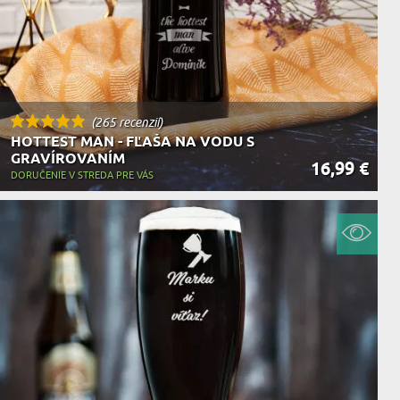
(265 recenzií)
HOTTEST MAN - FĽAŠA NA VODU S
GRAVÍROVANÍM
16,99 €
DORUČENIE V STREDA PRE VÁS