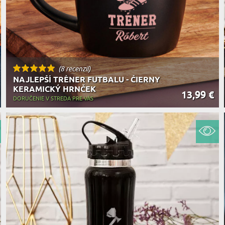
(8 recenzií)
NAJLEPŠÍ TRÉNER FUTBALU - ČIERNY
KERAMICKÝ HRNČEK
13,99 €
DORUČENIE V STREDA PRE VÁS