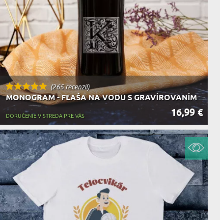
(265 recenzií)
MONOGRAM - FĽAŠA NA VODU S GRAVÍROVANÍM
16,99 €
DORUČENIE V STREDA PRE VÁS