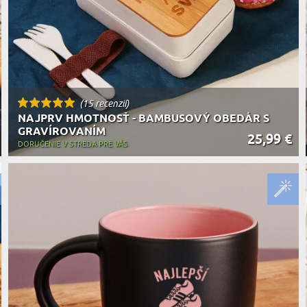
(15 recenzií)
NAJPRV HMOTNOSŤ - BAMBUSOVÝ OBEDÁR S
GRAVÍROVANÍM
25,99 €
DORUČENIE V STREDA PRE VÁS