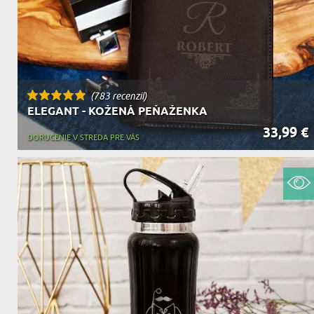
(783 recenzií)
ELEGANT - KOŽENÁ PEŇAŽENKA
33,99 €
DORUČENIE V STREDA PRE VÁS