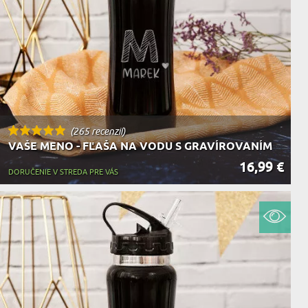
KA ZVIERAT
(265 recenzií)
VAŠE MENO - FĽAŠA NA VODU S GRAVÍROVANÍM
16,99 €
DORUČENIE V STREDA PRE VÁS