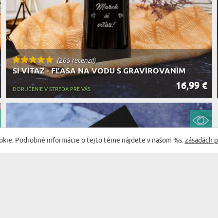
(265 recenzií)
SI VÍŤAZ - FĽAŠA NA VODU S GRAVÍROVANÍM
16,99 €
DORUČENIE V STREDA PRE VÁS
okie. Podrobné informácie o tejto téme nájdete v našom %s.
zásadách p