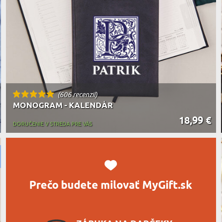
MILOVNÍ
A JEDENIE
HARAKTERISTYKA DARČEKU
(606 recenzií)
MONOGRAM - KALENDÁR
18,99 €
DORUČENIE V STREDA PRE VÁS
Prečo budete milovať MyGift.sk