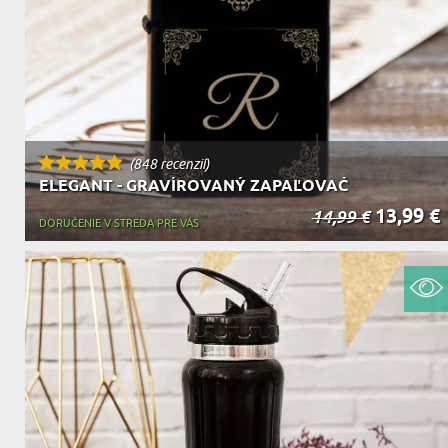
(848 recenzií)
ELEGANT - GRAVÍROVANÝ ZAPAĽOVAČ
13,99 €
14,99 €
DORUČENIE V STREDA PRE VÁS