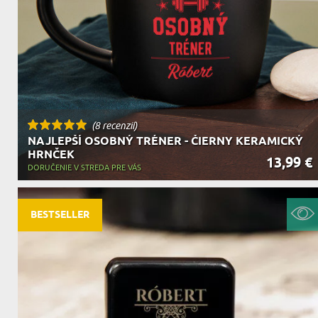
(8 recenzií)
NAJLEPŠÍ OSOBNÝ TRÉNER - ČIERNY KERAMICKÝ
HRNČEK
13,99 €
DORUČENIE V STREDA PRE VÁS
BESTSELLER