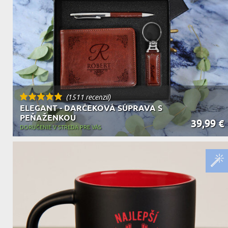
DEDA
N
DARČEK PRE SVOKROVCOV
C
(1511 recenzií)
ELEGANT - DARČEKOVÁ SÚPRAVA S
PEŇAŽENKOU
39,99 €
DORUČENIE V STREDA PRE VÁS