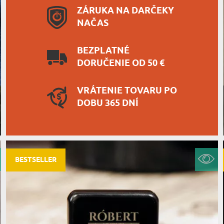
ZÁRUKA NA DARČEKY
NAČAS
BEZPLATNÉ
DORUČENIE OD 50 €
VRÁTENIE TOVARU PO
DOBU 365 DNÍ
BESTSELLER