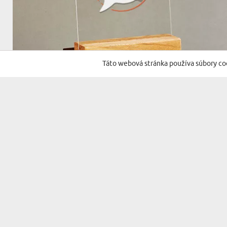
Táto webová stránka používa súbory co
(2823 recenzií)
VLASTNÝ PROJEKT - TLAČ NA AKRYLOVÉ SKLO
SO STOJANOM
15,99 €
18,99 €
DORUČENIE V STREDA PRE VÁS
BESTSELLER