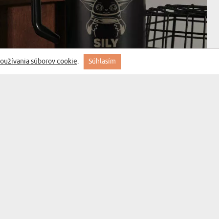
oužívania súborov cookie
.
Súhlasím
(435 recenzií)
SILA SA PREBÚDZA - TERMOHRNČEK S
RUKOVÄŤOU 400 ML
23,99 €
DORUČENIE V STREDA PRE VÁS
BESTSELLER