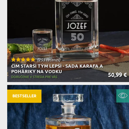
DEDA
N
DARČEK PRE SVOKROVCOV
C
(253 recenzií)
ČÍM STARŠÍ TÝM LEPŠÍ - SADA KARAFA A
POHÁRIKY NA VODKU
50,99 €
DORUČENIE V STREDA PRE VÁS
BESTSELLER