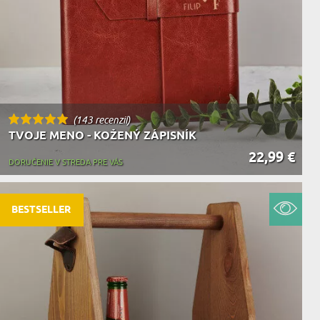
(143 recenzií)
TVOJE MENO - KOŽENÝ ZÁPISNÍK
22,99 €
DORUČENIE V STREDA PRE VÁS
BESTSELLER