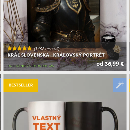
(3452 recenzií)
KRÁĽ SLOVENSKA - KRÁĽOVSKÝ PORTRÉT
od 36,99 €
DORUČENIE V STREDA PRE VÁS
BESTSELLER