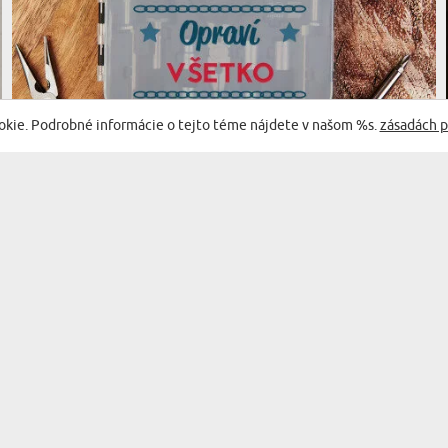
okie. Podrobné informácie o tejto téme nájdete v našom %s.
zásadách p
(94 recenzií)
POKOJNE - SADA NÁŘADÍ
34,99 €
DORUČENIE V STREDA PRE VÁS
BESTSELLER