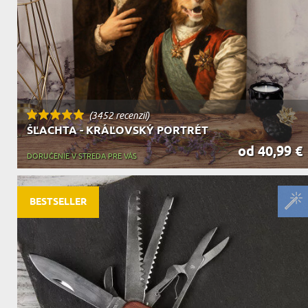
(3452 recenzií)
ŠĽACHTA - KRÁĽOVSKÝ PORTRÉT
od 40,99 €
DORUČENIE V STREDA PRE VÁS
BESTSELLER