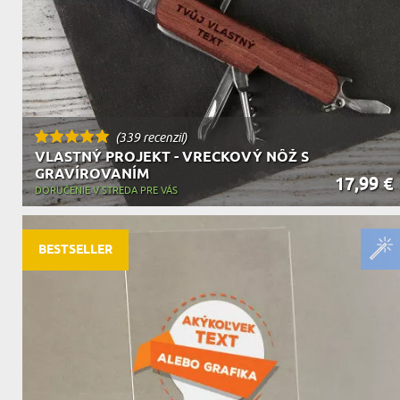
(339 recenzií)
VLASTNÝ PROJEKT - VRECKOVÝ NÔŽ S
GRAVÍROVANÍM
17,99 €
DORUČENIE V STREDA PRE VÁS
BESTSELLER