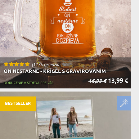
KA ZVIERAT
(1175 recenzií)
ON NESTARNE - KRÍGEĽ S GRAVÍROVANÍM
13,99 €
16,99 €
DORUČENIE V STREDA PRE VÁS
BESTSELLER