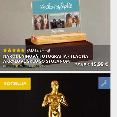
(2823 recenzií)
NARODENINOVÁ FOTOGRAFIA - TLAČ NA
AKRYLOVÉ SKLO SO STOJANOM
15,99 €
18,99 €
DORUČENIE V STREDA PRE VÁS
BESTSELLER