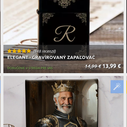
(848 recenzií)
ELEGANT - GRAVÍROVANÝ ZAPAĽOVAČ
13,99 €
14,99 €
DORUČENIE V STREDA PRE VÁS