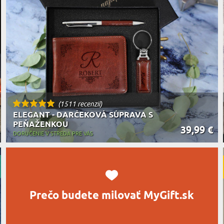
MILOVNÍ
A JEDENIE
HARAKTERISTYKA DARČEKU
(1511 recenzií)
ELEGANT - DARČEKOVÁ SÚPRAVA S
PEŇAŽENKOU
39,99 €
DORUČENIE V STREDA PRE VÁS
Prečo budete milovať MyGift.sk