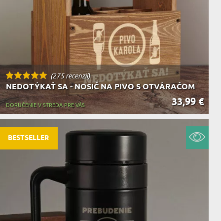
(275 recenzií)
NEDOTÝKAŤ SA - NOSIČ NA PIVO S OTVÁRAČOM
33,99 €
DORUČENIE V STREDA PRE VÁS
BESTSELLER