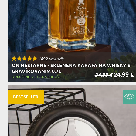
(492 recenzií)
ON NESTARNE - SKLENENÁ KARAFA NA WHISKY S
GRAVÍROVANÍM 0.7L
24,99 €
34,99 €
DORUČENIE V STREDA PRE VÁS
BESTSELLER