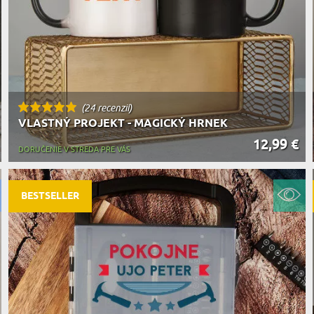
(24 recenzií)
VLASTNÝ PROJEKT - MAGICKÝ HRNEK
12,99 €
DORUČENIE V STREDA PRE VÁS
BESTSELLER