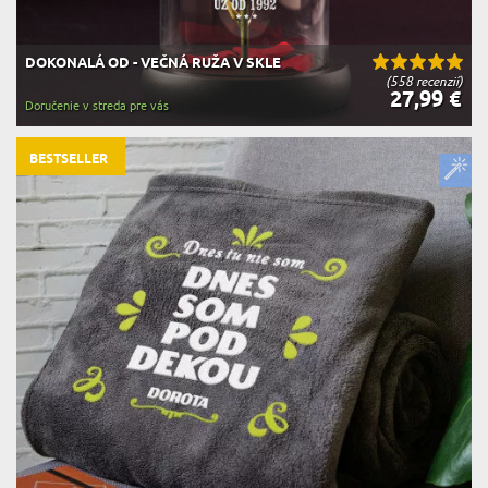
DOKONALÁ OD - VEČNÁ RUŽA V SKLE
(558 recenzií)
27,99 €
Doručenie v streda pre vás
BESTSELLER