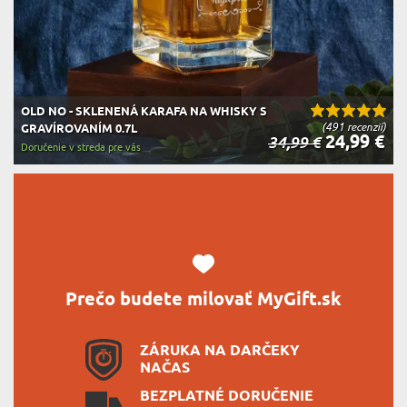
OLD NO - SKLENENÁ KARAFA NA WHISKY S
(491 recenzií)
GRAVÍROVANÍM 0.7L
24,99 €
34,99 €
Doručenie v streda pre vás
Prečo budete milovať MyGift.sk
ZÁRUKA NA DARČEKY
NAČAS
BEZPLATNÉ DORUČENIE