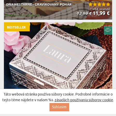
ONA NESTARNE - GRAVÍROVANÝ POHÁR
(1464 recenzií)
11,99 €
12,99 €
Doručenie v streda pre vás
BESTSELLER
Táto webová stránka používa súbory cookie. Podrobné informácie o
tejto téme nájdete v našom %s.
zásadách používania súborov cookie
.
Súhlasím
MENO - POSTŘÍBŘENÁ ŠPERKOVNICA