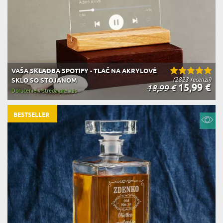
VAŠA SKLADBA SPOTIFY - TLAČ NA AKRYLOVÉ
(2823 recenzií)
SKLO SO STOJANOM
15,99 €
18,99 €
Doručenie v streda pre vás
BESTSELLER