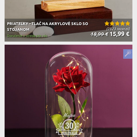
PRIATELKY - TLAČ NA AKRYLOVÉ SKLO SO
(2823 recenzií)
STOJANOM
15,99 €
18,99 €
Doručenie v streda pre vás