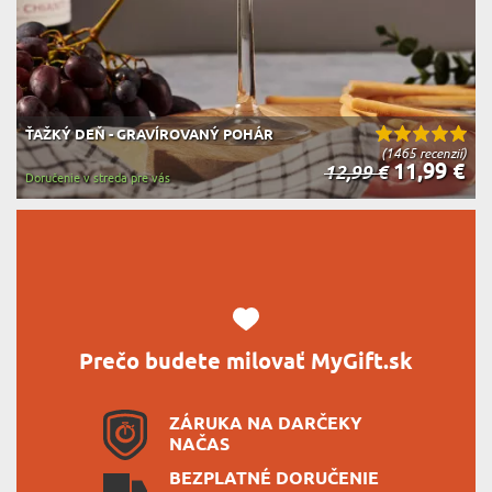
ŤAŽKÝ DEŇ - GRAVÍROVANÝ POHÁR
(1465 recenzií)
11,99 €
12,99 €
Doručenie v streda pre vás
Prečo budete milovať MyGift.sk
ZÁRUKA NA DARČEKY
NAČAS
BEZPLATNÉ DORUČENIE