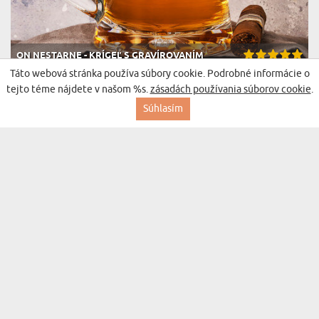
ON NESTARNE - KRÍGEĽ S GRAVÍROVANÍM
(1176 recenzií)
Táto webová stránka používa súbory cookie. Podrobné informácie o
13,99 €
16,99 €
Doručenie v streda pre vás
tejto téme nájdete v našom %s.
zásadách používania súborov cookie
.
Súhlasím
BESTSELLER