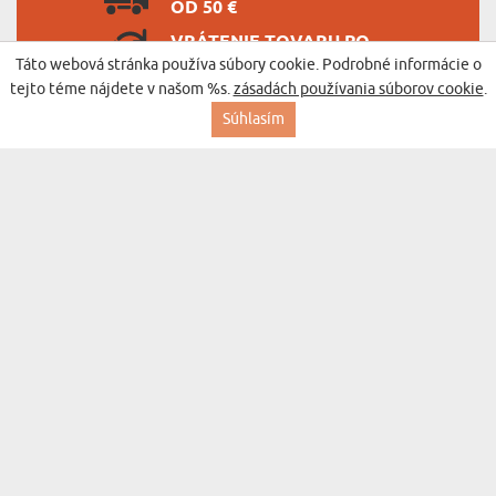
OD 50 €
VRÁTENIE TOVARU PO
DOBU 365 DNÍ
Táto webová stránka používa súbory cookie. Podrobné informácie o
tejto téme nájdete v našom %s.
zásadách používania súborov cookie
.
Súhlasím
BESTSELLER