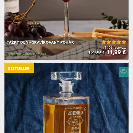
ŤAŽKÝ DEŇ - GRAVÍROVANÝ POHÁR
(1465 recenzií)
11,99 €
12,99 €
Doručenie v utorok pre vás
BESTSELLER