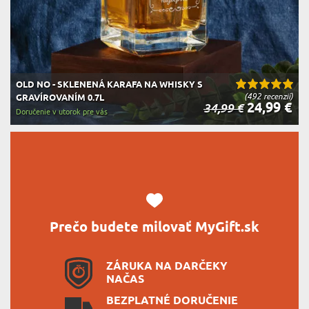
OLD NO - SKLENENÁ KARAFA NA WHISKY S
(492 recenzií)
GRAVÍROVANÍM 0.7L
24,99 €
34,99 €
Doručenie v utorok pre vás
Prečo budete milovať MyGift.sk
ZÁRUKA NA DARČEKY
NAČAS
BEZPLATNÉ DORUČENIE