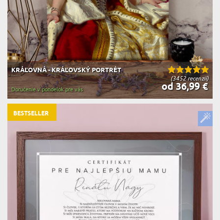
KRÁĽOVNÁ - KRÁĽOVSKÝ PORTRÉT
(3452 recenzií)
od 36,99 €
Doručenie v pondelok pre vás
BESTSELLER