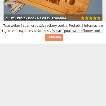
CHUTÍ LEPŠIE - DOSKA S GRAVÍROVÁNÍM
(430 recenzií)
22,99 €
Táto webová stránka používa súbory cookie. Podrobné informácie o
Doručenie v pondelok pre vás
tejto téme nájdete v našom %s.
zásadách používania súborov cookie
.
Súhlasím