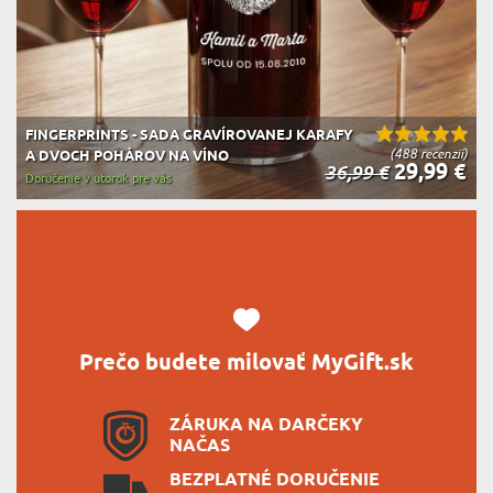
FINGERPRINTS - SADA GRAVÍROVANEJ KARAFY
(488 recenzií)
A DVOCH POHÁROV NA VÍNO
29,99 €
36,99 €
Doručenie v utorok pre vás
Prečo budete milovať MyGift.sk
ZÁRUKA NA DARČEKY
NAČAS
BEZPLATNÉ DORUČENIE