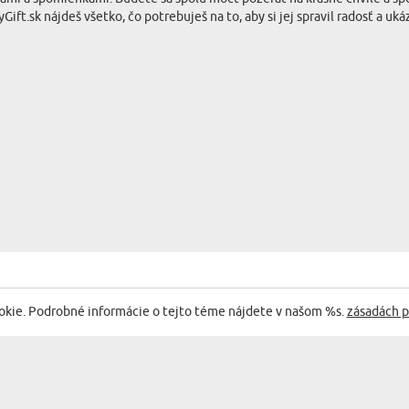
t.sk nájdeš všetko, čo potrebuješ na to, aby si jej spravil radosť a ukáz
okie. Podrobné informácie o tejto téme nájdete v našom %s.
zásadách p
I: 3 DARČEK PRE MANŽELKU NA MENINY:
Portré