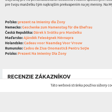
pre tvoju manželku tým najkrajším prekvapením na jej meniny. Na MyGif
Poľsko:
prezent na Imieniny dla Żony
Nemecko:
Geschenke zum Namenstag für die Ehefrau
Česká Republika:
Dárek k Svátku pro Manželku
Maďarsko:
Ajándék Feleségnek Névnapra
Holandsko:
Cadeau voor Naamdag Voor Vrouw
Rumunsko:
Cadou de Ziua Onomastică Pentru Soție
Polsko:
Prezent Na Imieniny Dla Żony
RECENZIE ZÁKAZNÍKOV
Táto webová stránka používa súbory co
NA ZÁKLADE
34064 RECENZIÍ
NAJNOVŠIE RECENZIE PRODUKTOV V KATEGÓRI
Klúčenka je krásne vypracovaná.