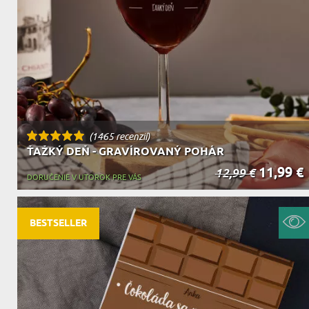
DEDA
N
DARČEK PRE SVOKROVCOV
C
(1465 recenzií)
ŤAŽKÝ DEŇ - GRAVÍROVANÝ POHÁR
11,99 €
12,99 €
DORUČENIE V UTOROK PRE VÁS
BESTSELLER