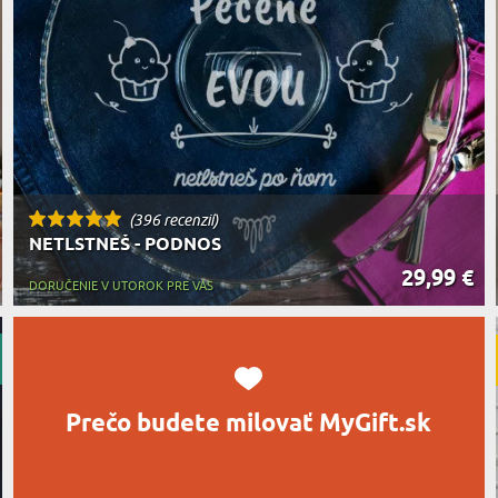
MILOVNÍ
A JEDENIE
HARAKTERISTYKA DARČEKU
(396 recenzií)
NETLSTNEŠ - PODNOS
29,99 €
DORUČENIE V UTOROK PRE VÁS
Prečo budete milovať MyGift.sk