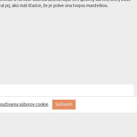
al jej, akú máš šťastie, že je práve ona tvojou manželkou.
oužívania súborov cookie
.
Súhlasím
t vypadá kvalitne,je to pekná práca.Chcela som nejaký