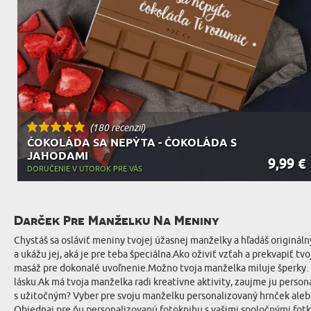
(180 recenzií)
ČOKOLÁDA SA NEPÝTA - ČOKOLÁDA S
JAHODAMI
9,99 €
DORUČENIE V UTOROK PRE VÁS
Darček Pre Manželku Na Meniny
Chystáš sa osláviť meniny tvojej úžasnej manželky a hľadáš origináln
a ukážu jej, aká je pre teba špeciálna.Ako oživiť vzťah a prekvapiť 
masáž pre dokonalé uvoľnenie.Možno tvoja manželka miluje šperky. 
lásku.Ak má tvoja manželka radi kreatívne aktivity, zaujme ju perso
s užitočným? Vyber pre svoju manželku personalizovaný hrnček alebo
Objednaj pre ňu personalizovanú fotoknihu s vašimi spoločnými fotk