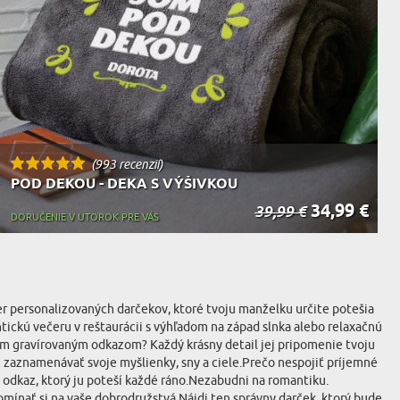
(993 recenzií)
POD DEKOU - DEKA S VÝŠIVKOU
34,99 €
39,99 €
DORUČENIE V UTOROK PRE VÁS
ýber personalizovaných darčekov, ktoré tvoju manželku určite potešia
ntickú večeru v reštaurácii s výhľadom na západ slnka alebo relaxačnú
ym gravírovaným odkazom? Každý krásny detail jej pripomenie tvoju
m zaznamenávať svoje myšlienky, sny a ciele.Prečo nespojiť príjemné
 odkaz, ktorý ju poteší každé ráno.Nezabudni na romantiku.
mínať si na vaše dobrodružstvá.Nájdi ten správny darček, ktorý bude