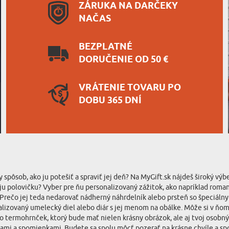
ZÁRUKA NA DARČEKY
NAČAS
BEZPLATNÉ
DORUČENIE OD 50 €
VRÁTENIE TOVARU PO
DOBU 365 DNÍ
y spôsob, ako ju potešiť a spraviť jej deň? Na MyGift.sk nájdeš široký v
tvoju polovičku? Vyber pre ňu personalizovaný zážitok, ako napríklad roma
Prečo jej teda nedarovať nádherný náhrdelník alebo prsteň so špeciáln
nalizovaný umelecký diel alebo diár s jej menom na obálke. Môže si v ňo
 termohrnček, ktorý bude mať nielen krásny obrázok, ale aj tvoj osobný
ami a spomienkami. Budete sa spolu môcť pozerať na krásne chvíle a spo