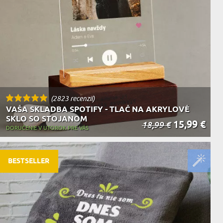
KA ZVIERAT
(2823 recenzií)
VAŠA SKLADBA SPOTIFY - TLAČ NA AKRYLOVÉ
SKLO SO STOJANOM
15,99 €
18,99 €
DORUČENIE V UTOROK PRE VÁS
BESTSELLER