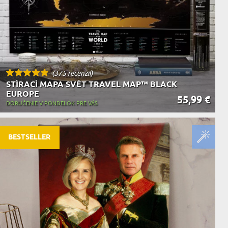
(375 recenzií)
STÍRACÍ MAPA SVĚT TRAVEL MAP™ BLACK
EUROPE
55,99 €
DORUČENIE V PONDELOK PRE VÁS
BESTSELLER