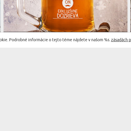
(1172 recenzií)
okie. Podrobné informácie o tejto téme nájdete v našom %s.
zásadách p
ON NESTARNE - KRÍGEĽ S GRAVÍROVANÍM
13,99 €
16,99 €
DORUČENIE V PONDELOK PRE VÁS
BESTSELLER