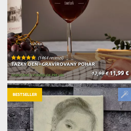
DEDA
N
DARČEK PRE SVOKROVCOV
C
(1464 recenzií)
ŤAŽKÝ DEŇ - GRAVÍROVANÝ POHÁR
11,99 €
12,99 €
DORUČENIE V PONDELOK PRE VÁS
BESTSELLER