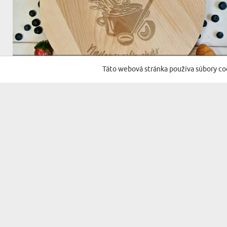
(280 recenzií)
Táto webová stránka používa súbory co
NAJLEPŠÍ ŠÉFKUCHÁR - ROTAČNÁ DOSKA
25,99 €
DORUČENIE V PONDELOK PRE VÁS
BESTSELLER