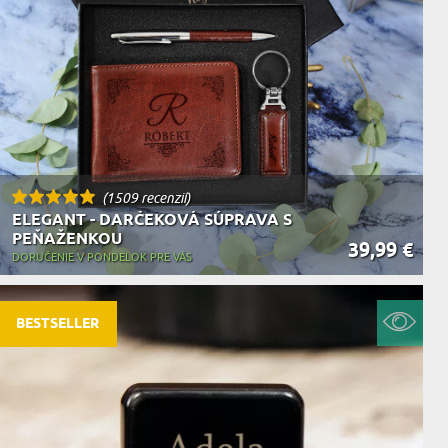
KA ZVIERAT
(1509 recenzií)
ELEGANT - DARČEKOVÁ SÚPRAVA S
PEŇAŽENKOU
39,99 €
DORUČENIE V PONDELOK PRE VÁS
BESTSELLER