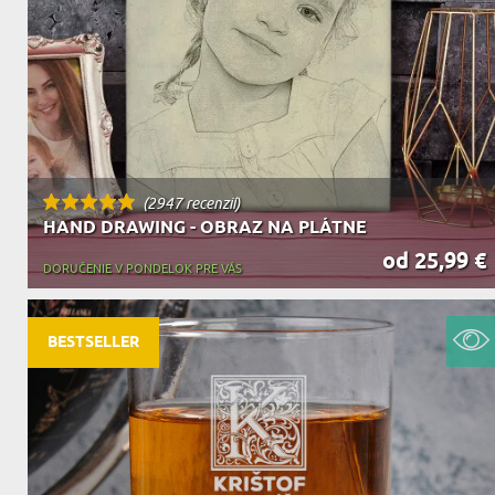
(2947 recenzií)
HAND DRAWING - OBRAZ NA PLÁTNE
od 25,99 €
DORUČENIE V PONDELOK PRE VÁS
BESTSELLER