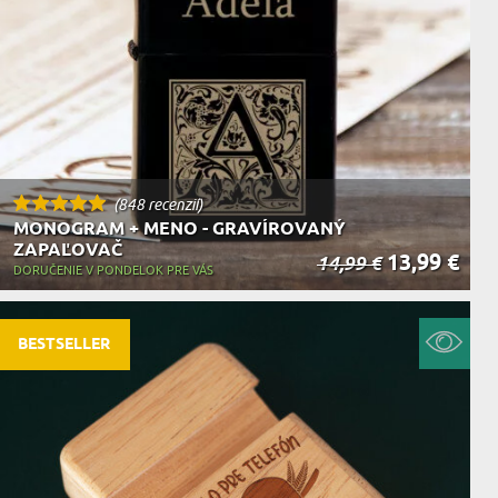
(848 recenzií)
MONOGRAM + MENO - GRAVÍROVANÝ
ZAPAĽOVAČ
13,99 €
14,99 €
DORUČENIE V PONDELOK PRE VÁS
BESTSELLER