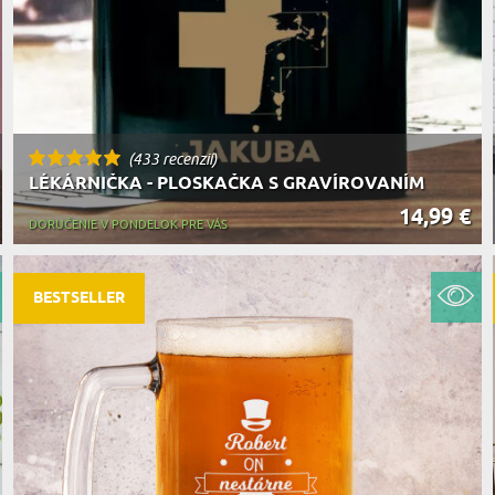
(433 recenzií)
LÉKÁRNIČKA - PLOSKAČKA S GRAVÍROVANÍM
14,99 €
DORUČENIE V PONDELOK PRE VÁS
BESTSELLER