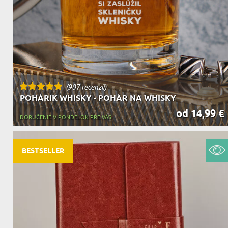
(907 recenzií)
POHÁRIK WHISKY - POHÁR NA WHISKY
od 14,99 €
DORUČENIE V PONDELOK PRE VÁS
BESTSELLER