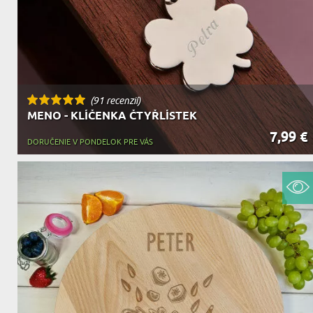
(91 recenzií)
MENO - KLÍČENKA ČTYŘLÍSTEK
7,99 €
DORUČENIE V PONDELOK PRE VÁS