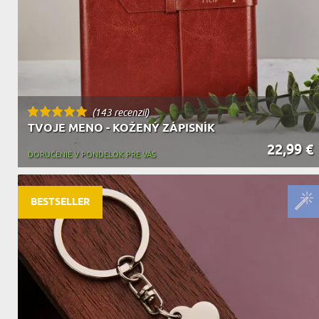
(143 recenzií)
TVOJE MENO - KOŽENÝ ZÁPISNÍK
22,99 €
DORUČENIE V PONDELOK PRE VÁS
BESTSELLER