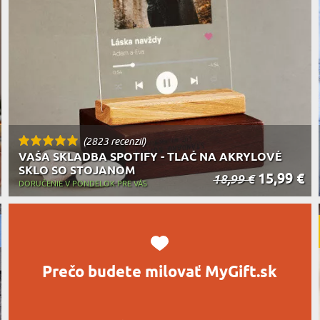
MILOVNÍ
A JEDENIE
HARAKTERISTYKA DARČEKU
(2823 recenzií)
VAŠA SKLADBA SPOTIFY - TLAČ NA AKRYLOVÉ
SKLO SO STOJANOM
15,99 €
18,99 €
DORUČENIE V PONDELOK PRE VÁS
Prečo budete milovať MyGift.sk