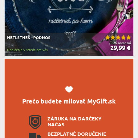
NETLSTNEŠ - PODNOS
(396 recenzií)
29,99 €
Doručenie v streda pre vás
Prečo budete milovať MyGift.sk
ZÁRUKA NA DARČEKY
NAČAS
BEZPLATNÉ DORUČENIE