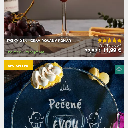
ŤAŽKÝ DEŇ - GRAVÍROVANÝ POHÁR
(1465 recenzií)
11,99 €
12,99 €
Doručenie v streda pre vás
BESTSELLER