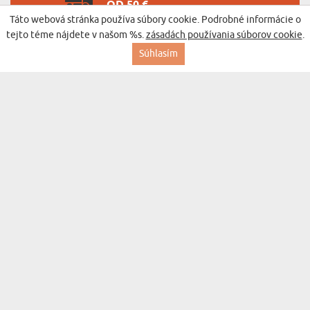
OD 50 €
Táto webová stránka používa súbory cookie. Podrobné informácie o
VRÁTENIE TOVARU PO
tejto téme nájdete v našom %s.
zásadách používania súborov cookie
.
DOBU 365 DNÍ
Súhlasím
BESTSELLER