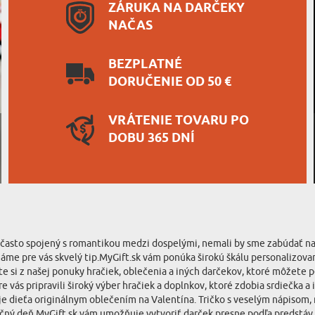
ZÁRUKA NA DARČEKY
NAČAS
BEZPLATNÉ
DORUČENIE OD 50 €
VRÁTENIE TOVARU PO
DOBU 365 DNÍ
k často spojený s romantikou medzi dospelými, nemali by sme zabúdať na t
 máme pre vás skvelý tip.MyGift.sk vám ponúka širokú škálu personalizov
te si z našej ponuky hračiek, oblečenia a iných darčekov, ktoré môžete
vás pripravili široký výber hračiek a doplnkov, ktoré zdobia srdiečka a 
oje dieťa originálnym oblečením na Valentína. Tričko s veselým nápisom
očný deň.MyGift.sk vám umožňuje vytvoriť darček presne podľa predstáv v