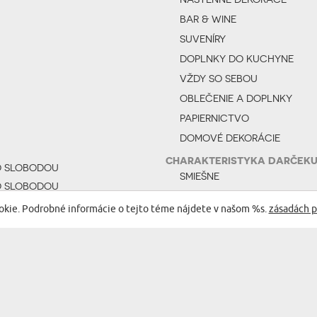
BAR & WINE
SUVENÍRY
DOPLNKY DO KUCHYNE
VŽDY SO SEBOU
OBLEČENIE A DOPLNKY
PAPIERNICTVO
DOMOVÉ DEKORÁCIE
CHARAKTERISTYKA DARČEK
O SLOBODOU
SMIEŠNE
O SLOBODOU
ROMANTICKÝ
EŤAŤA
okie. Podrobné informácie o tejto téme nájdete v našom %s.
zásadách p
FOTO
PRAKTICKÝ
ROČNÉ DIEŤA
VÝNIMOČNÝ
NIE
SPÔSOB DEKORÁCIE
S POTLAČOU