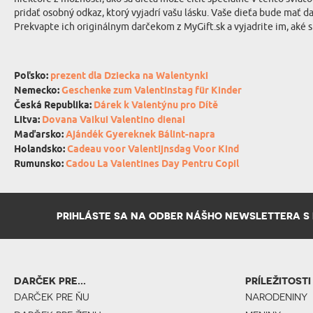
pridať osobný odkaz, ktorý vyjadrí vašu lásku. Vaše dieťa bude mať d
Prekvapte ich originálnym darčekom z MyGift.sk a vyjadrite im, aké 
Poľsko:
prezent dla Dziecka na Walentynki
Nemecko:
Geschenke zum Valentinstag für Kinder
Česká Republika:
Dárek k Valentýnu pro Dítě
Litva:
Dovana Vaikui Valentino dienai
Maďarsko:
Ajándék Gyereknek Bálint-napra
Holandsko:
Cadeau voor Valentijnsdag Voor Kind
Rumunsko:
Cadou La Valentines Day Pentru Copil
PRIHLÁSTE SA NA ODBER NÁŠHO NEWSLETTERA S N
DARČEK PRE...
PRÍLEŽITOSTI
DARČEK PRE ŇU
NARODENINY