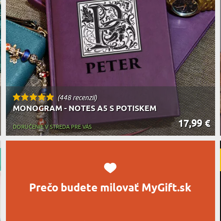
MILOVNÍ
A JEDENIE
HARAKTERISTYKA DARČEKU
(448 recenzií)
MONOGRAM - NOTES A5 S POTISKEM
17,99 €
DORUČENIE V STREDA PRE VÁS
Prečo budete milovať MyGift.sk