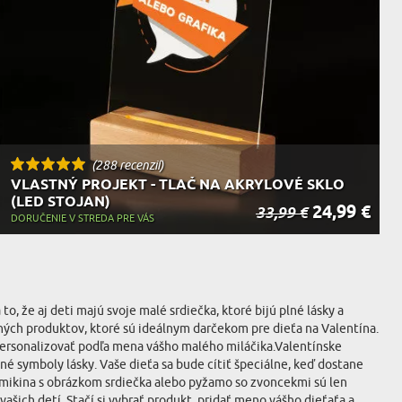
(288 recenzií)
VLASTNÝ PROJEKT - TLAČ NA AKRYLOVÉ SKLO
(LED STOJAN)
24,99 €
33,99 €
DORUČENIE V STREDA PRE VÁS
o, že aj deti majú svoje malé srdiečka, ktoré bijú plné lásky a
aných produktov, ktoré sú ideálnym darčekom pre dieťa na Valentína.
 personalizovať podľa mena vášho malého miláčika.Valentínske
iné symboly lásky. Vaše dieťa sa bude cítiť špeciálne, keď dostane
, mikina s obrázkom srdiečka alebo pyžamo so zvoncekmi sú len
ašich detí. Stačí si vybrať produkt, pridať meno vášho dieťaťa a