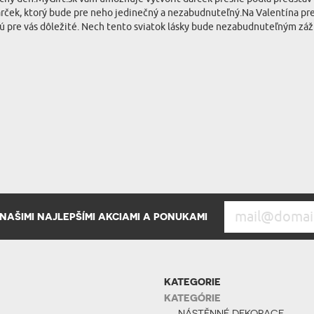
arček, ktorý bude pre neho jedinečný a nezabudnuteľný.Na Valentína prejm
sú pre vás dôležité. Nech tento sviatok lásky bude nezabudnuteľným záž
AŠIMI NAJLEPŠÍMI AKCIAMI A PONUKAMI
KATEGORIE
KATEGÓRIE
NÁSTĚNNÉ DEKORACE