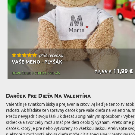
(856 recenzií)
VAŠE MENO - PLYŠÁK
11,99 €
12,99 €
DORUČENIE V STREDA PRE VÁS
Darček Pre Dieťa Na Valentína
Valentín je sviatkom lásky a prejavenia citov. Aj keď je tento sviato
radosti. Ak hľadáte ten správny darček pre vaše dieťa na Valentína,
Prečo nevyjadriť svoju lásku k dieťaťu originálnym spôsobom? Vyber
srdiečka a zvonceky môžu mať pre deti osobitý význam. Preto sme pre 
darček, ktorý je pre neho vytvorený so všetkou láskou.Prekvapte sv
niektoré z možností, ako sa dieťa môže cítiť špeciálne v tento sviat