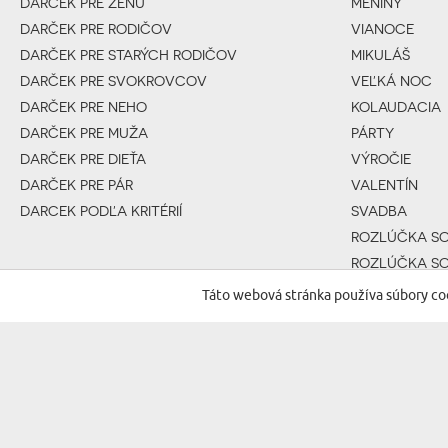
DARČEK PRE ŽENU
MENINY
DARČEK PRE RODIČOV
VIANOCE
DARČEK PRE STARÝCH RODIČOV
MIKULÁŠ
DARČEK PRE SVOKROVCOV
VEĽKÁ NOC
DARČEK PRE NEHO
KOLAUDACIA
DARČEK PRE MUŽA
PÁRTY
DARČEK PRE DIEŤA
VÝROČIE
DARČEK PRE PÁR
VALENTÍN
DARCEK PODĽA KRITÉRIÍ
SVADBA
ROZLÚČKA S
ROZLÚČKA S
NARODENIE DI
Táto webová stránka používa súbory co
KRST
DARČEK PRE 
SVÄTÉ PRIJÍMA
KONIEC ROKA
DEŇ ŽIEN
DEŇ MATIEK