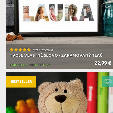
DEDA
N
DARČEK PRE SVOKROVCOV
C
(483 recenzií)
TVOJE VLASTNÉ SLOVO - ZARÁMOVANÝ TLAČ
22,99 €
DORUČENIE V STREDA PRE VÁS
BESTSELLER