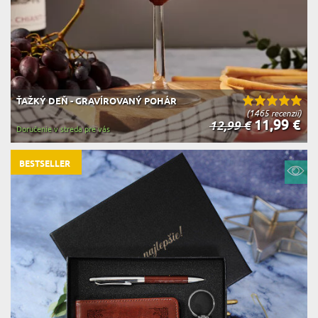
ŤAŽKÝ DEŇ - GRAVÍROVANÝ POHÁR
(1465 recenzií)
11,99 €
12,99 €
Doručenie v streda pre vás
BESTSELLER