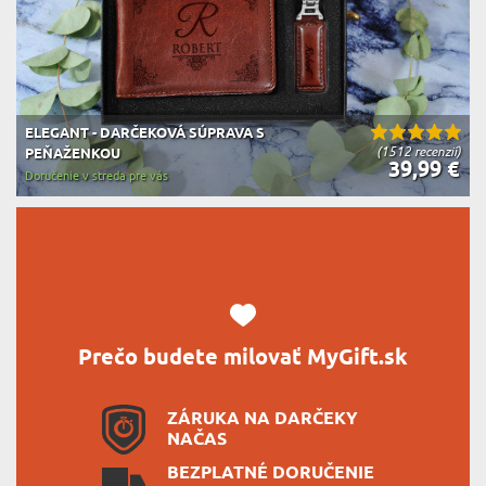
ELEGANT - DARČEKOVÁ SÚPRAVA S
(1512 recenzií)
PEŇAŽENKOU
39,99 €
Doručenie v streda pre vás
Prečo budete milovať MyGift.sk
ZÁRUKA NA DARČEKY
NAČAS
BEZPLATNÉ DORUČENIE