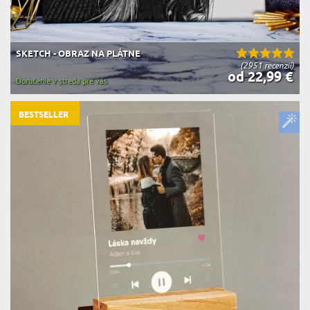
SKETCH - OBRAZ NA PLÁTNE
(2951 recenzií)
od 22,99 €
Doručenie v streda pre vás
BESTSELLER