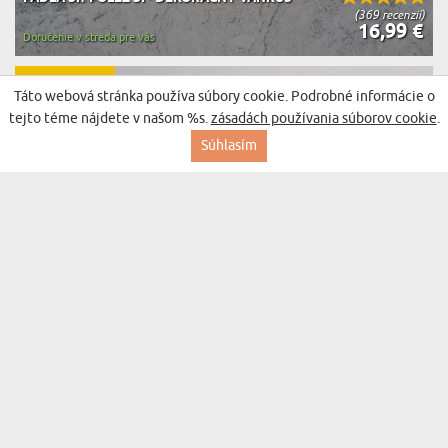
(369 recenzií)
16,99 €
Doručenie v streda pre vás
BESTSELLER
Táto webová stránka používa súbory cookie. Podrobné informácie o
tejto téme nájdete v našom %s.
zásadách používania súborov cookie
.
Súhlasím
DARČEKOVÁ SADA S POHÁROM NA VÍNO A
(310 recenzií)
SOĽOU DO KÚPEĽA PRE SNÚBENICU