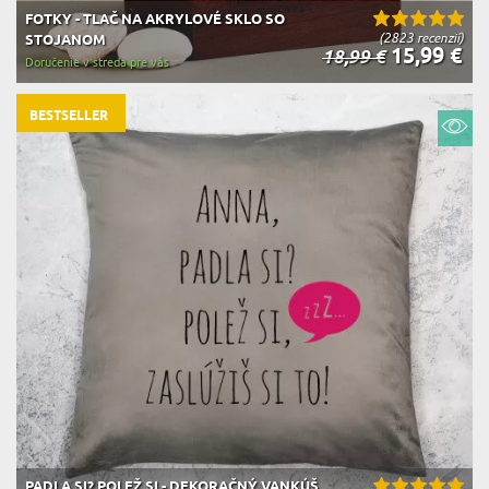
FOTKY - TLAČ NA AKRYLOVÉ SKLO SO
(2823 recenzií)
STOJANOM
15,99 €
18,99 €
Doručenie v streda pre vás
BESTSELLER
PADLA SI? POLEŽ SI - DEKORAČNÝ VANKÚŠ