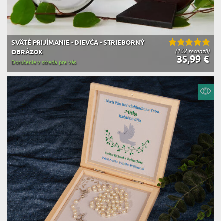
SVÄTÉ PRIJÍMANIE - DIEVČA - STRIEBORNÝ
(152 recenzií)
OBRÁZOK
35,99 €
Doručenie v streda pre vás