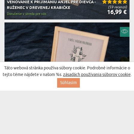
VENOVANIE K PRIJÍMANIU ANJEL PRE DIEVČA -
(59 recenzií)
RUŽENEC V DREVENEJ KRABIČKE
16,99 €
Doručenie v streda pre vás
Táto webová stránka používa súbory cookie. Podrobné informácie o
tejto téme nájdete v našom %s.
zásadách používania súborov cookie
.
Súhlasím
BOŽIE POŽEHNANIE PRVÉ SVÄTÉ PRIJÍMANIE -