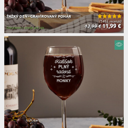
ŤAŽKÝ DEŇ - GRAVÍROVANÝ POHÁR
(1465 recenzií)
11,99 €
12,99 €
Doručenie v streda pre vás