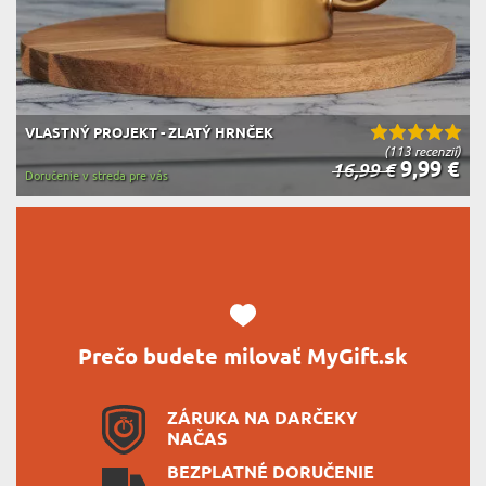
VLASTNÝ PROJEKT - ZLATÝ HRNČEK
(113 recenzií)
9,99 €
16,99 €
Doručenie v streda pre vás
Prečo budete milovať MyGift.sk
ZÁRUKA NA DARČEKY
NAČAS
BEZPLATNÉ DORUČENIE