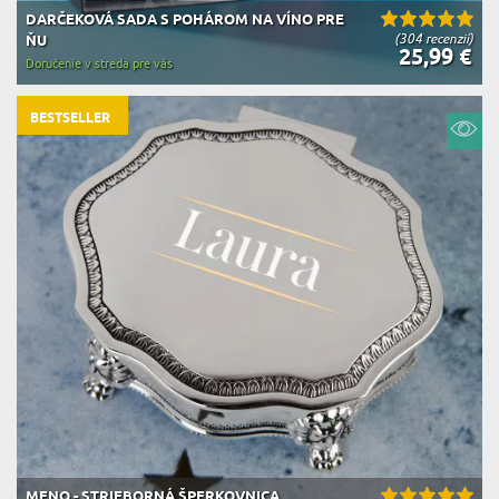
DARČEKOVÁ SADA S POHÁROM NA VÍNO PRE
(304 recenzií)
ŇU
25,99 €
Doručenie v streda pre vás
BESTSELLER
MENO - STRIEBORNÁ ŠPERKOVNICA