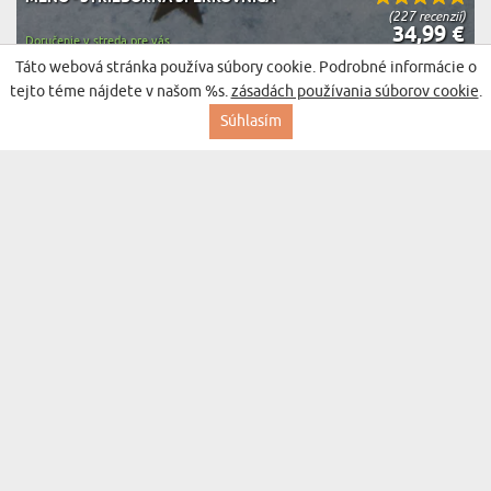
(227 recenzií)
34,99 €
Doručenie v streda pre vás
Táto webová stránka používa súbory cookie. Podrobné informácie o
tejto téme nájdete v našom %s.
zásadách používania súborov cookie
.
BESTSELLER
Súhlasím
QUEEN - SATÉNOVÝ ŽUPAN
(38 recenzií)