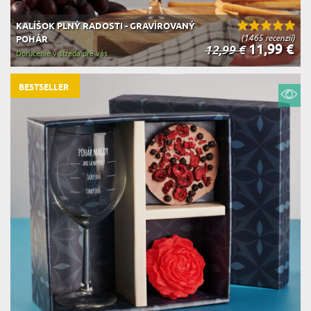
KALÍŠOK PLNÝ RADOSTI - GRAVÍROVANÝ
(1465 recenzií)
POHÁR
11,99 €
12,99 €
Doručenie v streda pre vás
BESTSELLER