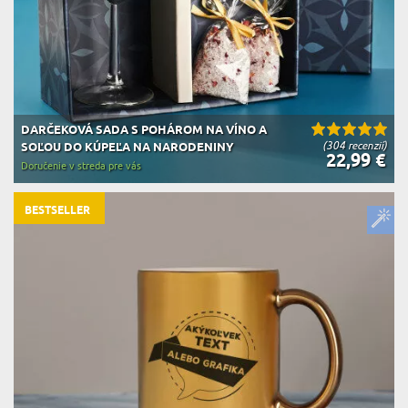
DARČEKOVÁ SADA S POHÁROM NA VÍNO A
(304 recenzií)
SOĽOU DO KÚPEĽA NA NARODENINY
22,99 €
Doručenie v streda pre vás
BESTSELLER