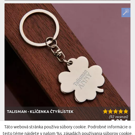
TALISMAN - KLÍČENKA ČTYŘLÍSTEK
(92 recenzií)
7,99 €
Doručenie v streda pre vás
Táto webová stránka používa súbory cookie. Podrobné informácie o
tejto téme nájdete v našom %s.
zásadách používania súborov cookie
.