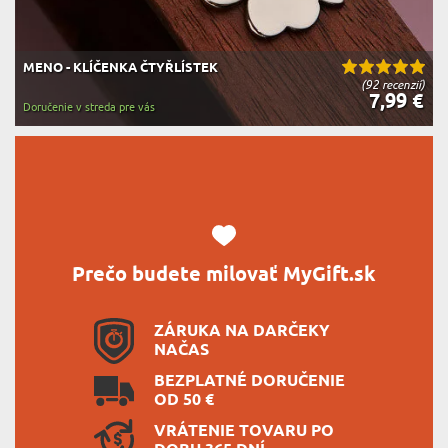
MENO - KLÍČENKA ČTYŘLÍSTEK
(92 recenzií)
7,99 €
Doručenie v streda pre vás
Prečo budete milovať MyGift.sk
ZÁRUKA NA DARČEKY
NAČAS
BEZPLATNÉ DORUČENIE
OD 50 €
VRÁTENIE TOVARU PO