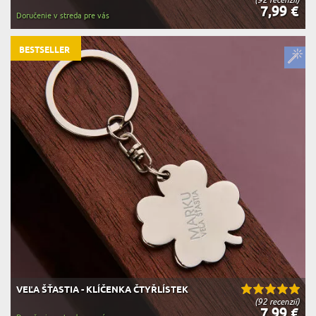
7,99 €
Doručenie v streda pre vás
BESTSELLER
VEĽA ŠŤASTIA - KLÍČENKA ČTYŘLÍSTEK
(92 recenzií)
7,99 €