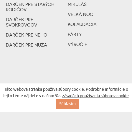
DARČEK PRE STARÝCH
MIKULÁŠ
RODIČOV
VEĽKÁ NOC
DARČEK PRE
KOLAUDACIA
SVOKROVCOV
PÁRTY
DARČEK PRE NEHO
VÝROČIE
DARČEK PRE MUŽA
VALENTÍN
DARČEK PRE DIEŤA
SVADBA
ROZLÚČKA SO
SLOBODOU
Táto webová stránka používa súbory cookie. Podrobné informácie o
ROZLÚČKA SO
SLOBODOU
tejto téme nájdete v našom %s.
zásadách používania súborov cookie
.
Súhlasím
NARODENIE DIEŤAŤA
KRST
DARČEK PRE ROČNÉ
DIEŤA