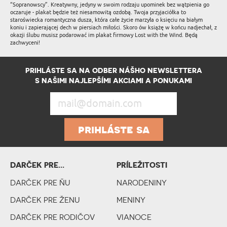
“Sopranowscy”. Kreatywny, jedyny w swoim rodzaju upominek bez wątpienia go
oczaruje - plakat będzie też niesamowitą ozdobą. Twoja przyjaciółka to
staroświecka romantyczna dusza, która całe życie marzyła o księciu na białym
koniu i zapierającej dech w piersiach miłości. Skoro ów książę w końcu nadjechał, z
okazji ślubu musisz podarować im plakat firmowy Lost with the Wind. Będą
zachwyceni!
PRIHLÁSTE SA NA ODBER NÁŠHO NEWSLETTERA
S NAŠIMI NAJLEPŠÍMI AKCIAMI A PONUKAMI
prihláste sa
DARČEK PRE...
PRÍLEŽITOSTI
DARČEK PRE PÁR
DARČEK PRE ŇU
NARODENINY
DARCEK PODĽA
DARČEK PRE ŽENU
MENINY
KRITÉRIÍ
DARČEK PRE RODIČOV
VIANOCE