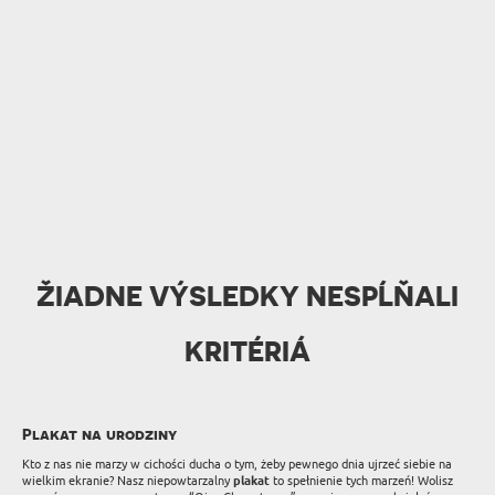
ŽIADNE VÝSLEDKY NESPĹŇALI
KRITÉRIÁ
Plakat na urodziny
Kto z nas nie marzy w cichości ducha o tym, żeby pewnego dnia ujrzeć siebie na
wielkim ekranie? Nasz niepowtarzalny
plakat
to spełnienie tych marzeń! Wolisz