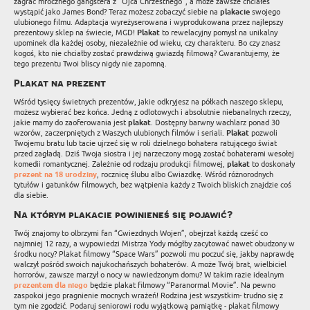
zagrać mrocznego gangstera z “Ojca Chrzestnego”, a może zawsze chciałeś
wystąpić jako James Bond? Teraz możesz zobaczyć siebie na
plakacie
swojego
ulubionego filmu. Adaptacja wyreżyserowana i wyprodukowana przez najlepszy
prezentowy sklep na świecie, MGD!
Plakat
to rewelacyjny pomysł na unikalny
upominek dla każdej osoby, niezależnie od wieku, czy charakteru. Bo czy znasz
kogoś, kto nie chciałby zostać prawdziwą gwiazdą filmową? Gwarantujemy, że
tego prezentu Twoi bliscy nigdy nie zapomną.
Plakat na prezent
Wśród tysięcy świetnych prezentów, jakie odkryjesz na półkach naszego sklepu,
możesz wybierać bez końca. Jedną z odlotowych i absolutnie niebanalnych rzeczy,
jakie mamy do zaoferowania jest
plakat
. Dostępny barwny wachlarz ponad 30
wzorów, zaczerpniętych z Waszych ulubionych filmów i seriali.
Plakat
pozwoli
Twojemu bratu lub tacie ujrzeć się w roli dzielnego bohatera ratującego świat
przed zagładą. Dziś Twoja siostra i jej narzeczony mogą zostać bohaterami wesołej
komedii romantycznej. Zależnie od rodzaju produkcji filmowej,
plakat
to doskonały
prezent na 18 urodziny
, rocznicę ślubu albo Gwiazdkę. Wśród różnorodnych
tytułów i gatunków filmowych, bez wątpienia każdy z Twoich bliskich znajdzie coś
dla siebie.
Na którym plakacie powinieneś się pojawić?
Twój znajomy to olbrzymi fan “Gwiezdnych Wojen”, obejrzał każdą cześć co
najmniej 12 razy, a wypowiedzi Mistrza Yody mógłby zacytować nawet obudzony w
środku nocy? Plakat filmowy “Space Wars” pozwoli mu poczuć się, jakby naprawdę
walczył pośród swoich najukochańszych bohaterów. A może Twój brat, wielbiciel
horrorów, zawsze marzył o nocy w nawiedzonym domu? W takim razie idealnym
prezentem dla niego
będzie plakat filmowy “Paranormal Movie”. Na pewno
zaspokoi jego pragnienie mocnych wrażeń! Rodzina jest wszystkim- trudno się z
tym nie zgodzić. Podaruj seniorowi rodu wyjątkową pamiątkę - plakat filmowy