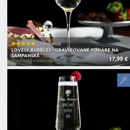
(358 recenzií)
LOVELY BUBBLES - GRAVÍROVANÉ POHÁRE NA
ŠAMPANSKÉ
17,99 €
DORUČENIE V UTOROK PRE VÁS