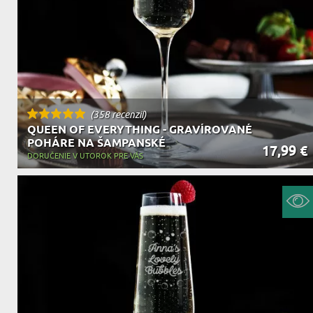
(358 recenzií)
QUEEN OF EVERYTHING - GRAVÍROVANÉ
POHÁRE NA ŠAMPANSKÉ
17,99 €
DORUČENIE V UTOROK PRE VÁS