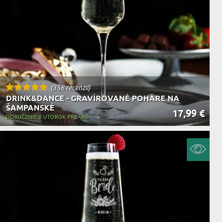
(358 recenzií)
DRINK&DANCE - GRAVÍROVANÉ POHÁRE NA
ŠAMPANSKÉ
17,99 €
DORUČENIE V UTOROK PRE VÁS