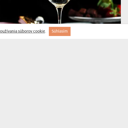
oužívania súborov cookie
.
Súhlasím
(358 recenzií)
SKORO PÁTEK - GRAVÍROVANÉ POHÁRE NA
ŠAMPANSKÉ
17,99 €
DORUČENIE V UTOROK PRE VÁS