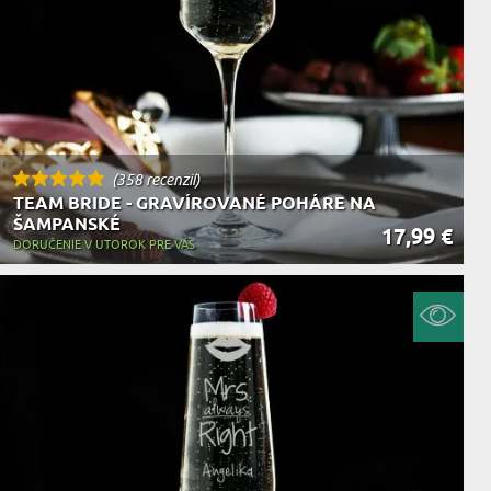
(358 recenzií)
TEAM BRIDE - GRAVÍROVANÉ POHÁRE NA
ŠAMPANSKÉ
17,99 €
DORUČENIE V UTOROK PRE VÁS