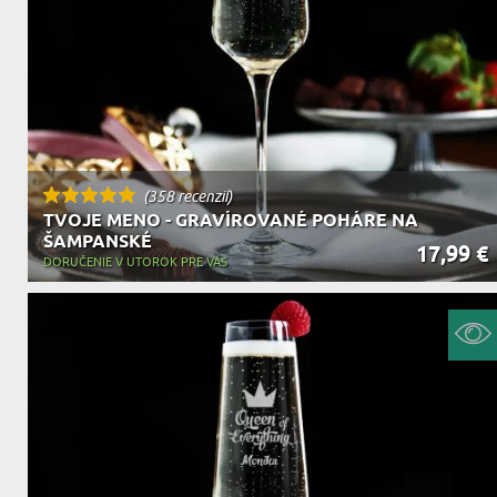
(358 recenzií)
TVOJE MENO - GRAVÍROVANÉ POHÁRE NA
ŠAMPANSKÉ
17,99 €
DORUČENIE V UTOROK PRE VÁS