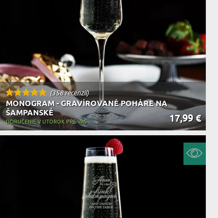
KA ZVIERAT
(358 recenzií)
MONOGRAM - GRAVÍROVANÉ POHÁRE NA
ŠAMPANSKÉ
17,99 €
DORUČENIE V UTOROK PRE VÁS