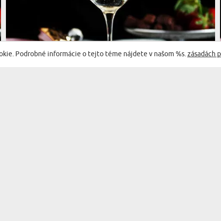
okie. Podrobné informácie o tejto téme nájdete v našom %s.
zásadách p
(358 recenzií)
KEEP CALM - GRAVÍROVANÉ POHÁRE NA
ŠAMPANSKÉ
17,99 €
DORUČENIE V UTOROK PRE VÁS