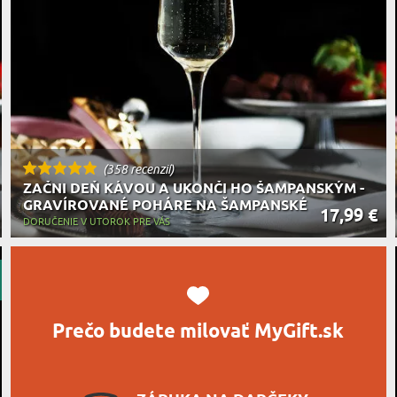
MILOVNÍ
A JEDENIE
HARAKTERISTYKA DARČEKU
(358 recenzií)
ZAČNI DEŇ KÁVOU A UKONČI HO ŠAMPANSKÝM -
GRAVÍROVANÉ POHÁRE NA ŠAMPANSKÉ
17,99 €
DORUČENIE V UTOROK PRE VÁS
Prečo budete milovať MyGift.sk