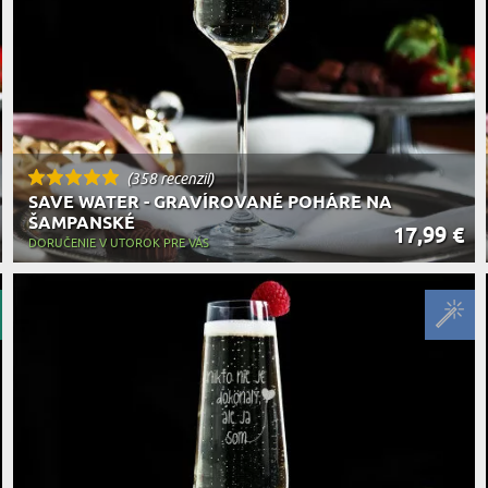
(358 recenzií)
SAVE WATER - GRAVÍROVANÉ POHÁRE NA
ŠAMPANSKÉ
17,99 €
DORUČENIE V UTOROK PRE VÁS