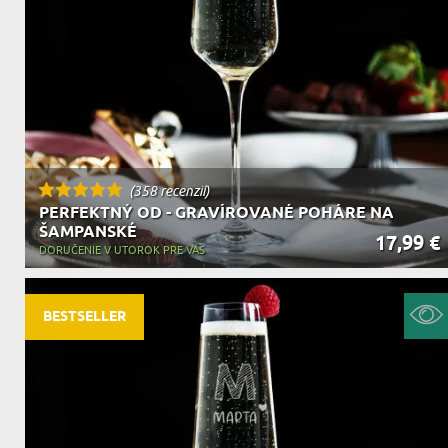
DEDA
N
DARČEK PRE SVOKROVCOV
C
(358 recenzií)
PERFEKTNÝ OD - GRAVÍROVANÉ POHÁRE NA
ŠAMPANSKÉ
17,99 €
DORUČENIE V UTOROK PRE VÁS
BESTSELLER