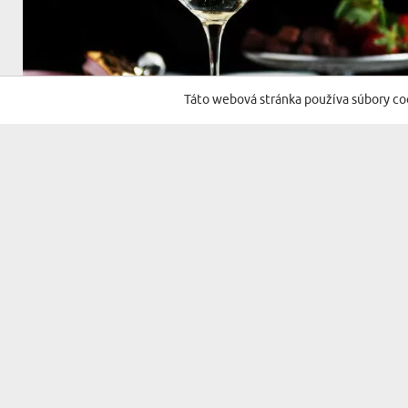
Táto webová stránka používa súbory co
(358 recenzií)
AHOJ, KRÁSNA - GRAVÍROVANÉ POHÁRE NA
ŠAMPANSKÉ
17,99 €
DORUČENIE V UTOROK PRE VÁS