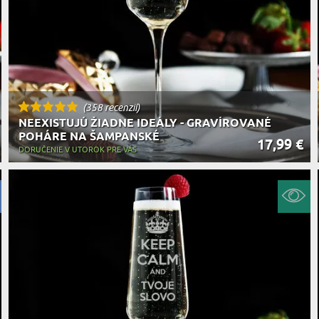
(358 recenzií)
NEEXISTUJÚ ŽIADNE IDEÁLY - GRAVÍROVANÉ
POHÁRE NA ŠAMPANSKÉ
17,99 €
DORUČENIE V UTOROK PRE VÁS