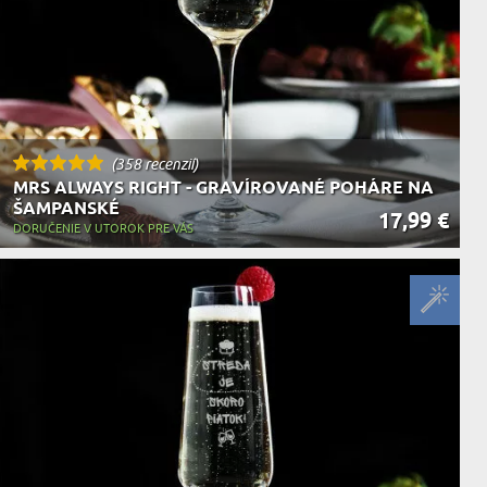
(358 recenzií)
MRS ALWAYS RIGHT - GRAVÍROVANÉ POHÁRE NA
ŠAMPANSKÉ
17,99 €
DORUČENIE V UTOROK PRE VÁS