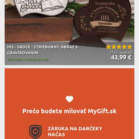
IHS - SRDCE - STRIEBORNÝ OBRAZ S
(152 recenzií)
GRAVÍROVANÍM
43,99 €
Doručenie v streda pre vás
Prečo budete milovať MyGift.sk
ZÁRUKA NA DARČEKY
NAČAS