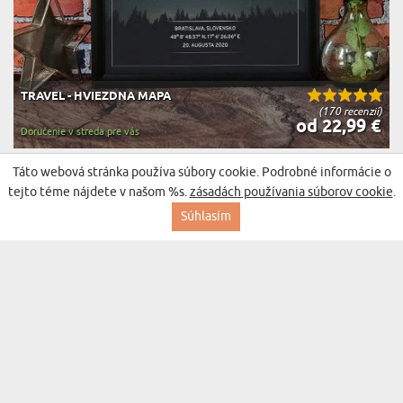
TRAVEL - HVIEZDNA MAPA
(170 recenzií)
od 22,99 €
Doručenie v streda pre vás
Táto webová stránka používa súbory cookie. Podrobné informácie o
BESTSELLER
tejto téme nájdete v našom %s.
zásadách používania súborov cookie
.
Súhlasím