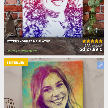
LETTERS - OBRAZ NA PLÁTNE
(2951 recenzií)
od 27,99 €
Doručenie v streda pre vás
BESTSELLER