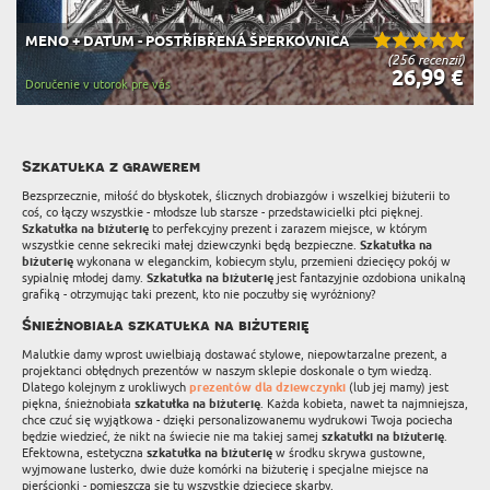
MENO + DATUM - POSTŘÍBŘENÁ ŠPERKOVNICA
(256 recenzií)
26,99 €
Doručenie v utorok pre vás
Szkatułka z grawerem
Bezsprzecznie, miłość do błyskotek, ślicznych drobiazgów i wszelkiej biżuterii to
coś, co łączy wszystkie - młodsze lub starsze - przedstawicielki płci pięknej.
Szkatułka na biżuterię
to perfekcyjny prezent i zarazem miejsce, w którym
wszystkie cenne sekreciki małej dziewczynki będą bezpieczne.
Szkatułka na
biżuterię
wykonana w eleganckim, kobiecym stylu, przemieni dziecięcy pokój w
sypialnię młodej damy.
Szkatułka na biżuterię
jest fantazyjnie ozdobiona unikalną
grafiką - otrzymując taki prezent, kto nie poczułby się wyróżniony?
Śnieżnobiała szkatułka na biżuterię
Malutkie damy wprost uwielbiają dostawać stylowe, niepowtarzalne prezent, a
projektanci obłędnych prezentów w naszym sklepie doskonale o tym wiedzą.
Dlatego kolejnym z urokliwych
prezentów dla dziewczynki
(lub jej mamy) jest
piękna, śnieżnobiała
szkatułka na biżuterię
. Każda kobieta, nawet ta najmniejsza,
chce czuć się wyjątkowa - dzięki personalizowanemu wydrukowi Twoja pociecha
będzie wiedzieć, że nikt na świecie nie ma takiej samej
szkatułki na biżuterię
.
Efektowna, estetyczna
szkatułka na biżuterię
w środku skrywa gustowne,
wyjmowane lusterko, dwie duże komórki na biżuterię i specjalne miejsce na
pierścionki - pomieszczą się tu wszystkie dziecięce skarby.