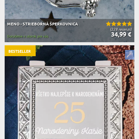
MENO - STRIEBORNÁ ŠPERKOVNICA
(228 recenzií)
34,99 €
Doručenie v utorok pre vás
BESTSELLER