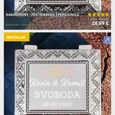
NARODENINY - POSTŘÍBŘENÁ ŠPERKOVNICA
(256 recenzií)
26,99 €
Doručenie v utorok pre vás
BESTSELLER