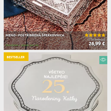
MENO - POSTŘÍBŘENÁ ŠPERKOVNICA
(256 recenzií)
26,99 €
Doručenie v utorok pre vás
BESTSELLER