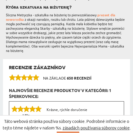
Która szkatułka na biżuterię?
Śliczna Metryczka - szkatułka na biżuterię to pierwszoklasowy
prezent dla
noworodka
z okazji narodzin, roczku lub chrztu. Lata później dziewczynka będzie
mogła pochwalić się czarującą pamiątką. Każda mała kobietka będzie też
zachwycona elegancką Skarby - szkatułką na biżuterię. Stylowe wnętrze pomieści
w sobie wszystkie drobiazgi, jakie przez lata Wasza pociecha zechce gromadzić.
Wychowywanie dziecka to piękny, ale czasem także ciężki orzech do zgryzienia.
Dlatego mama niewątpliwie zasługuje na wyjątkowy prezent (oraz całą masę
komplementów). Oba warunki spełni bajeczna Najwspanialsza Mama - szkatułka
na biżuterię.
RECENZIE ZÁKAZNÍKOV
NA ZÁKLADE
650 RECENZIÍ
NAJNOVŠIE RECENZIE PRODUKTOV V KATEGÓRII: 1
ŠPERKOVNICE:
Krásne, rýchle doručenie
Lilla
05.08.2026
Táto webová stránka používa súbory cookie. Podrobné informácie o
06:21:12
Meno + dátum - Strieborná šperkovnica
tejto téme nájdete v našom %s.
zásadách používania súborov cookie
.