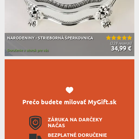
NARODENINY - STRIEBORNÁ ŠPERKOVNICA
(228 recenzií)
34,99 €
Doručenie v utorok pre vás
Prečo budete milovať MyGift.sk
ZÁRUKA NA DARČEKY
NAČAS
BEZPLATNÉ DORUČENIE