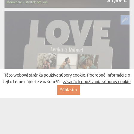
31,99 €
Doručenie v štvrtok pre vás
Táto webová stránka používa súbory cookie. Podrobné informácie o
tejto téme nájdete v našom %s.
zásadách používania súborov cookie
.
Súhlasím
LEN ŠŤASTNÉ CHVÍLE - TLAČ NA AKRYLOVÉ
(8 recenzií)
SKLO LED LOVE
31,99 €
Doručenie v štvrtok pre vás