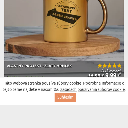
VLASTNÝ PROJEKT - ZLATÝ HRNČEK
(113 recenzií)
9,99 €
16,99 €
Doručenie v streda pre vás
Táto webová stránka používa súbory cookie. Podrobné informácie o
tejto téme nájdete v našom %s.
zásadách používania súborov cookie
.
BESTSELLER
Súhlasím