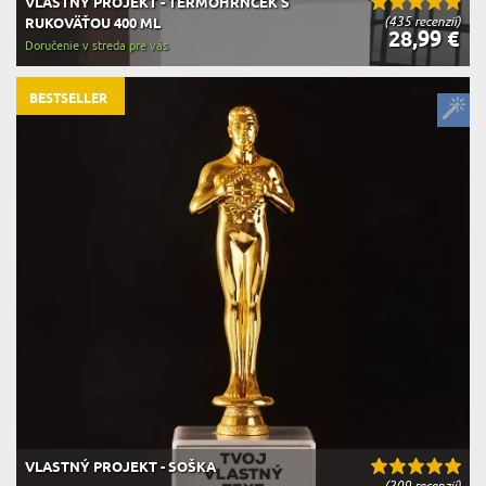
VLASTNÝ PROJEKT - TERMOHRNČEK S
(435 recenzií)
RUKOVÄŤOU 400 ML
28,99 €
Doručenie v streda pre vás
BESTSELLER
VLASTNÝ PROJEKT - SOŠKA
(209 recenzií)