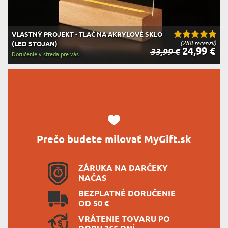
VLASTNÝ PROJEKT - TLAČ NA AKRYLOVÉ SKLO
(288 recenzií)
(LED STOJAN)
24,99 €
33,99 €
Doručenie v streda pre vás
Prečo budete milovať MyGift.sk
ZÁRUKA NA DARČEKY
NAČAS
BEZPLATNÉ DORUČENIE
OD 50 €
VRÁTENIE TOVARU PO