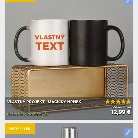
VLASTNÝ PROJEKT - MAGICKÝ HRNEK
(24 recenzií)
12,99 €
Doručenie v streda pre vás
BESTSELLER