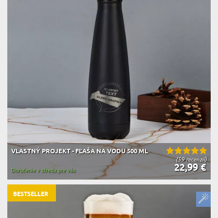
VLASTNÝ PROJEKT - FĽAŠA NA VODU 500 ML
(59 recenzií)
22,99 €
Doručenie v streda pre vás
BESTSELLER