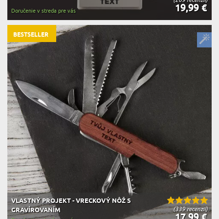
19,99 €
Doručenie v streda pre vás
BESTSELLER
VLASTNÝ PROJEKT - VRECKOVÝ NÔŽ S
(339 recenzií)
GRAVÍROVANÍM
17,99 €