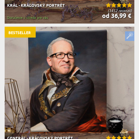
KRÁL - KRÁĽOVSKÝ PORTRÉT
(3452 recenzií)
od 36,99 €
Doručenie v streda pre vás
BESTSELLER
GENERÁL - KRÁĽOVSKÝ PORTRÉT