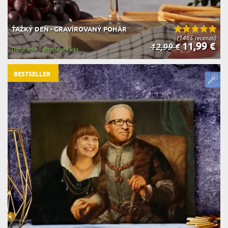
ŤAŽKÝ DEŇ - GRAVÍROVANÝ POHÁR
(1465 recenzií)
11,99 €
12,99 €
Doručenie v streda pre vás
BESTSELLER