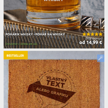
POHÁRIK WHISKY - POHÁR NA WHISKY
(908 recenzií)
od 14,99 €
Doručenie v streda pre vás
BESTSELLER