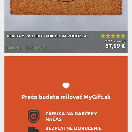
VLASTNÝ PROJEKT - KOKOSOVÁ ROHOŽKA
(183 recenzií)
37,99 €
Doručenie v streda pre vás
Prečo budete milovať MyGift.sk
ZÁRUKA NA DARČEKY
NAČAS
BEZPLATNÉ DORUČENIE