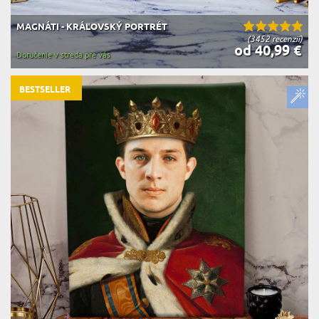
MAGNÁTI - KRÁĽOVSKÝ PORTRÉT
(3452 recenzií)
od 40,99 €
Doručenie v streda pre vás
BESTSELLER