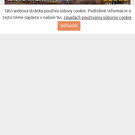
(3452 recenzií)
od 36,99 €
Táto webová stránka používa súbory cookie. Podrobné informácie o
Doručenie v streda pre vás
tejto téme nájdete v našom %s.
zásadách používania súborov cookie
.
Súhlasím
BESTSELLER
EŠTE 5 MINÚT - DEKORAČNÝ VANKÚŠ
(369 recenzií)