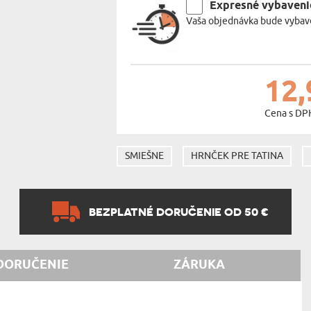
Expresné vybaveni
Vaša objednávka bude vybave
12,
Cena s DP
SMIEŠNE
HRNČEK PRE TATINA
BEZPLATNÉ DORUČENIE OD 50 €
DORUČENIE
ZÁRUKA