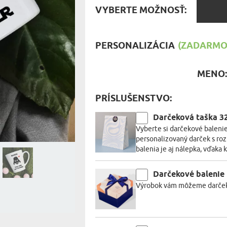
MILOVNÍ
VYBER
VYBERTE MOŽNOSŤ:
MOŽNO
A JEDENIE
HARAKTERISTYKA DARČEKU
PERSONALIZÁCIA
(ZADARMO)
MENO
PRÍSLUŠENSTVO:
Darčeková taška 
Vyberte si darčekové balenie
personalizovaný darček s ro
balenia je aj nálepka, vďaka 
Darčekové balenie
Výrobok vám môžeme darčekov