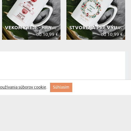
VEKOM ZREJE - HRNČEK S POTLAČOU
STVORENÁ PRE VÝUČBU - HRNČEK S POTL...
od 10,99 €
od 10,99 €
oužívania súborov cookie
.
Súhlasím
ute Qualität und sehr schnell geliefert
Lekár s veľkým srdcom - Hrnček s ...