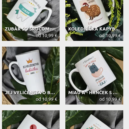
ZUBÁR SO SRDCOM - HRNČEK S POTLAČOU
KOLEDNÍČKA KAPYBARA - HRNČEK S POTL...
od 10,99 €
od 10,99 €
JEJ VELIČENSTVO BABIČKA - HRNČEK S ...
MIAU`A - HRNČEK S POTLAČOU
od 10,99 €
od 10,99 €