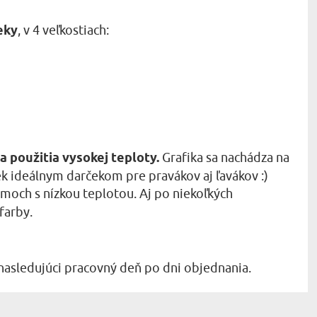
eky
, v 4 veľkostiach:
 použitia vysokej teploty.
Grafika sa nachádza na
k ideálnym darčekom pre pravákov aj ľavákov :)
imoch s nízkou teplotou. Aj po niekoľkých
farby.
nasledujúci pracovný deň po dni objednania.