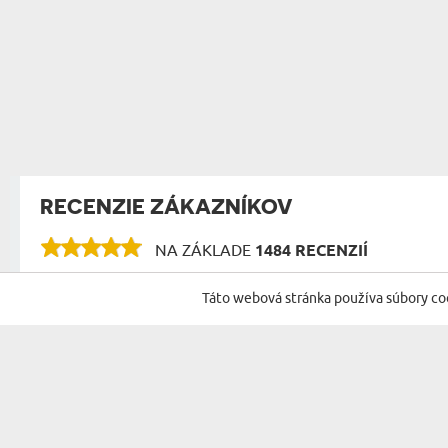
RECENZIE ZÁKAZNÍKOV
NA ZÁKLADE
1484 RECENZIÍ
RECENZIE NA ĎALŠIE PRODUKTY V TEJTO KAT
Táto webová stránka používa súbory co
Píšte po Slovensky
Ján
17.05.2024
16:40:00
Takýto 