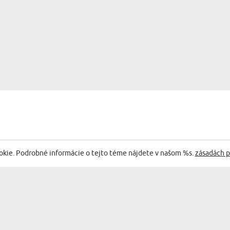
EGÓRII:
okie. Podrobné informácie o tejto téme nájdete v našom %s.
zásadách p
Sehr g
Anna
06.07.2023
11:08:00
lekár je poklad - Hrnček s ...