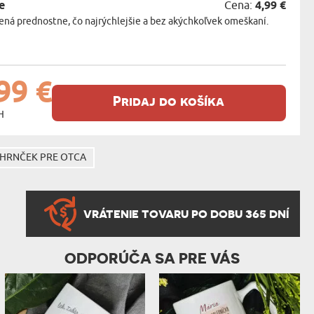
e
Cena:
4,99 €
ná prednostne, čo najrýchlejšie a bez akýchkoľvek omeškaní.
99 €
Pridaj do košíka
H
HRNČEK PRE OTCA
VRÁTENIE TOVARU PO DOBU 365 DNÍ
ODPORÚČA SA PRE VÁS