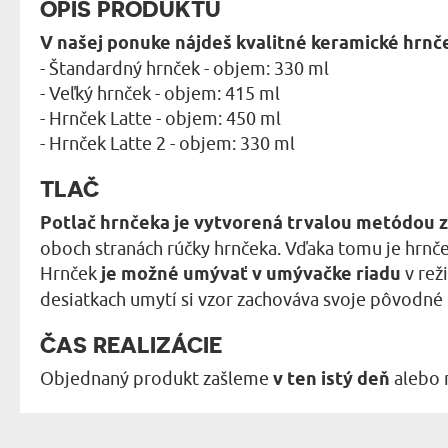
OPIS PRODUKTU
V našej ponuke nájdeš kvalitné keramické hrnč
- Štandardný hrnček - objem: 330 ml
- Veľký hrnček - objem: 415 ml
- Hrnček Latte - objem: 450 ml
- Hrnček Latte 2 - objem: 330 ml
TLAČ
Potlač hrnčeka je vytvorená trvalou metódou za
oboch stranách rúčky hrnčeka. Vďaka tomu je hrnče
Hrnček
je možné umývať v umývačke riadu
v rež
desiatkach umytí si vzor zachováva svoje pôvodné 
ČAS REALIZÁCIE
Objednaný produkt zašleme
v ten istý deň
alebo 