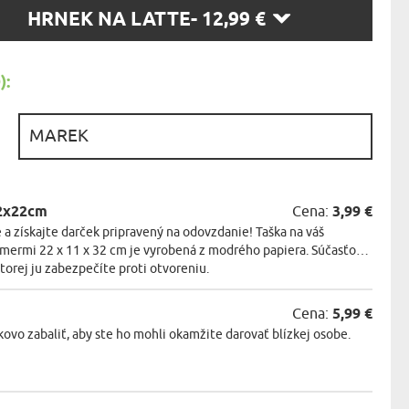
KA ZVIERAT
TE
HRNEK NA LATTE
- 12,99 €
SŤ:
:
:
32x22cm
Cena:
3,99 €
 a získajte darček pripravený na odovzdanie! Taška na váš
zmermi 22 x 11 x 32 cm je vyrobená z modrého papiera. Súčasťou
ktorej ju zabezpečíte proti otvoreniu.
Cena:
5,99 €
o zabaliť, aby ste ho mohli okamžite darovať blízkej osobe.