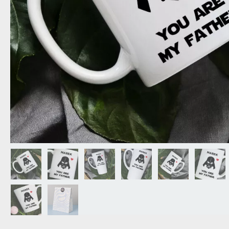
DEDA
N
DARČEK PRE SVOKROVCOV
C