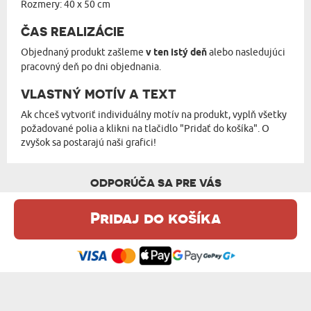
Rozmery: 40 x 50 cm
ČAS REALIZÁCIE
Objednaný produkt zašleme
v ten istý deň
alebo nasledujúci
pracovný deň po dni objednania.
VLASTNÝ MOTÍV A TEXT
Ak chceš vytvoriť individuálny motív na produkt, vyplň všetky
požadované polia a klikni na tlačidlo "Pridať do košíka". O
zvyšok sa postarajú naši grafici!
ODPORÚČA SA PRE VÁS
Pridaj do košíka
Táto webová stránka používa súbory cookie. Podrobné informácie o
tejto téme nájdete v našom %s.
zásadách používania súborov cookie
.
Súhlasím
LEKÁR S VEĽKÝM SRDCOM - KALENDÁR V ...
NAŠE CHVÍLE - KALENDÁR V RÁME