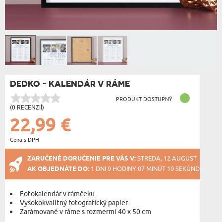
DEDKO - KALENDÁR V RÁME
PRODUKT DOSTUPNÝ
(0 RECENZIÍ)
22,99 €
Cena s DPH
ZARUČENÉ DORUČENIE PRE VÁS V:
STREDA, 12 AUGUST
AK OBJEDNÁTE DO:
1 DNI 9 HODINY 07 MINÚT 19 SEKÚND
Fotokalendár v rámčeku.
Vysokokvalitný fotografický papier.
Zarámované v ráme s rozmermi 40 x 50 cm