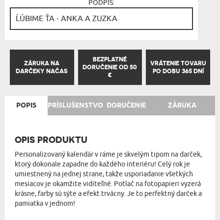
PODPIS:
BEZPLATNÉ
ZÁRUKA NA
VRÁTENIE TOVARU
DORUČENIE OD 50
DARČEKY NAČAS
PO DOBU 365 DNÍ
€
POPIS
PRÍSLUŠENSTVO
DORUČENIE
ZÁRUKA
OPIS PRODUKTU
Personalizovaný kalendár v ráme je skvelým tipom na darček,
ktorý dokonale zapadne do každého interiéru! Celý rok je
umiestnený na jednej strane, takže usporiadanie všetkých
mesiacov je okamžite viditeľné. Potlač na fotopapieri vyzerá
krásne, farby sú sýte a efekt trvácny. Je to perfektný darček a
pamiatka v jednom!