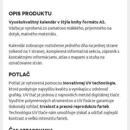
OPIS PRODUKTU
Vysokokvalitný kalendár v štýle knihy formátu A5.
Väzba je vyrobená zo zamatovo mäkkého, príjemného na
dotyk, matného materiálu.
Kalendár zobrazuje rozloženie jedného dňa na jednej strane
(víkend na 1 strane), komplexná informačná sekcia, zápisník s
kontaktnými informáciami, atlas s mapami a stuha na
označovanie strán.
POTLAČ
Potlač je vytvorená pomocou
inovatívnej UV technológie
,
ktorá poskytuje najvyššiu kvalitu a vynikajúcu odolnosť
grafiky. UV tlač je jednou z najnovších metód digitálnej tlače.
Využitie polymérových atramentov a UV fixácie garantuje
dokonalý vzhľad,
trvalosť a presnú reprodukciu farieb
.
Technológia UV tlače nám umožňuje získať a udržať najlepší
kontrast a veľkú intenzitu farieb.
Čas spracovania