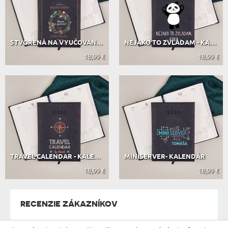
STVORENÁ NA VYUČOVANIE - KALENDÁR
NEJAKO TO ZVLÁDAM - KALENDÁR
18,99 €
18,99 €
TRAVEL CALENDAR - KALENDÁR
MINISERVER- KALENDÁR
18,99 €
18,99 €
RECENZIE ZÁKAZNÍKOV