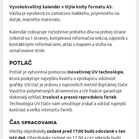
Vysokokvalitný kalendár v štýle knihy formátu A5.
Väzba je vyrobená zo zamatovo mäkkého, príjemného na
dotyk, matného materiálu.
Kalendár zobrazuje rozloženie jedného dňa na jednej strane
(víkend na 1 strane), komplexná informačná sekcia, zápisník s
kontaktnými informáciami, atlas s mapami a stuha na
označovanie strán.
POTLAČ
Potlač je vytvorená pomocou
inovatívnej UV technológie
,
ktorá poskytuje najvyššiu kvalitu a vynikajúcu odolnosť
grafiky. UV tlač je jednou z najnovších metód digitálnej tlače.
Využitie polymérových atramentov a UV fixácie garantuje
dokonalý vzhľad,
trvalosť a presnú reprodukciu farieb
.
Technológia UV tlače nám umožňuje získať a udržať najlepší
kontrast a veľkú intenzitu farieb.
Čas spracovania
Všetky objednávky
zadané pred 17:00 budú odoslané v ten
istý deň
. Objednávky zadané po 17:00 a cez víkendy budú