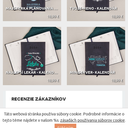
MAJSTERKA PLÁNOVANIA - KALENDÁR
TVOJE MENO - KALENDÁR
18,99 €
18,99 €
NAJLEPŠÍ LEKÁR - KALENDÁR
MINISERVER- KALENDÁR
18,99 €
18,99 €
RECENZIE ZÁKAZNÍKOV
Táto webová stránka používa súbory cookie. Podrobné informácie o
tejto téme nájdete v našom %s.
zásadách používania súborov cookie
.
NA ZÁKLADE
604 RECENZIÍ