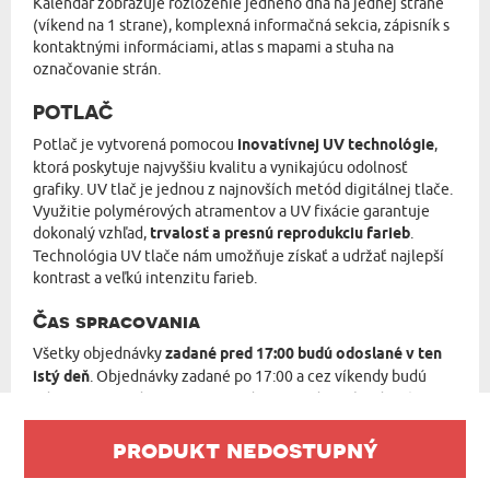
Kalendár zobrazuje rozloženie jedného dňa na jednej strane
(víkend na 1 strane), komplexná informačná sekcia, zápisník s
kontaktnými informáciami, atlas s mapami a stuha na
označovanie strán.
POTLAČ
Potlač je vytvorená pomocou
inovatívnej UV technológie
,
ktorá poskytuje najvyššiu kvalitu a vynikajúcu odolnosť
grafiky. UV tlač je jednou z najnovších metód digitálnej tlače.
Využitie polymérových atramentov a UV fixácie garantuje
dokonalý vzhľad,
trvalosť a presnú reprodukciu farieb
.
Technológia UV tlače nám umožňuje získať a udržať najlepší
kontrast a veľkú intenzitu farieb.
Čas spracovania
Všetky objednávky
zadané pred 17:00 budú odoslané v ten
istý deň
. Objednávky zadané po 17:00 a cez víkendy budú
odoslané nasledujúci pracovný deň po zadaní objednávky.
produkt nedostupný
ODPORÚČA SA PRE VÁS