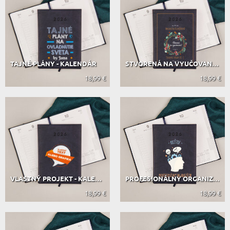
TAJNÉ PLÁNY - KALENDÁR
STVORENÁ NA VYUČOVANIE - KALENDÁR
18,99 €
18,99 €
VLASTNÝ PROJEKT - KALENDÁR
PROFESIONÁLNY ORGANIZÁTOR - KALENDÁR
18,99 €
18,99 €