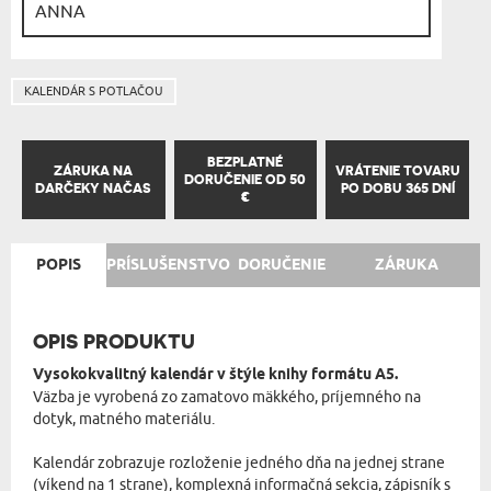
KALENDÁR S POTLAČOU
BEZPLATNÉ
ZÁRUKA NA
VRÁTENIE TOVARU
DORUČENIE OD 50
DARČEKY NAČAS
PO DOBU 365 DNÍ
€
POPIS
PRÍSLUŠENSTVO
DORUČENIE
ZÁRUKA
OPIS PRODUKTU
Vysokokvalitný kalendár v štýle knihy formátu A5.
Väzba je vyrobená zo zamatovo mäkkého, príjemného na
dotyk, matného materiálu.
Kalendár zobrazuje rozloženie jedného dňa na jednej strane
(víkend na 1 strane), komplexná informačná sekcia, zápisník s