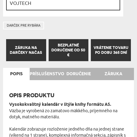
DARČEK PRE RYBÁRA
BEZPLATNÉ
ZÁRUKA NA
VRÁTENIE TOVARU
DORUČENIE OD 50
DARČEKY NAČAS
PO DOBU 365 DNÍ
€
POPIS
PRÍSLUŠENSTVO
DORUČENIE
ZÁRUKA
OPIS PRODUKTU
Vysokokvalitný kalendár v štýle knihy formátu A5.
Väzba je vyrobená zo zamatovo mäkkého, príjemného na
dotyk, matného materiálu.
Kalendár zobrazuje rozloženie jedného dňa na jednej strane
(víkend na 1 strane), komplexná informačná sekcia, zápisník s