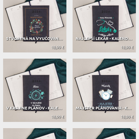
STVORENÁ NA VYUČOVANIE - KALENDÁR
NAJLEPŠÍ LEKÁR - KALENDÁR
18,99 €
18,99 €
V KRAJINE PLÁNOV - KALENDÁR
MAJSTER PLÁNOVANIA - KALENDÁR
18,99 €
18,99 €