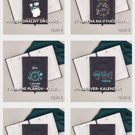
PROFESIONÁLNY ORGANIZÁTOR - KALENDÁR
STVORENÁ NA VYUČOVANIE - KALENDÁR
18,99 €
18,99 €
V KRAJINE PLÁNOV - KALENDÁR
MINISERVER- KALENDÁR
18,99 €
18,99 €