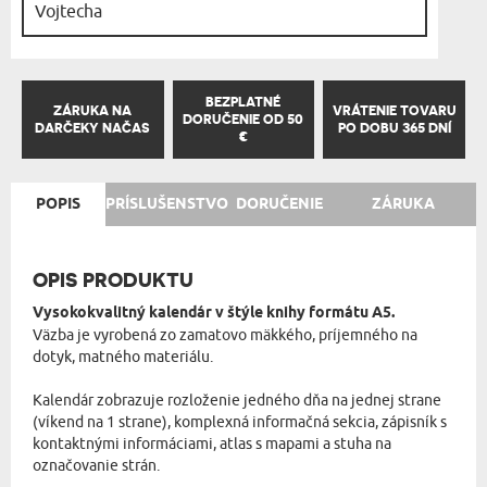
BEZPLATNÉ
ZÁRUKA NA
VRÁTENIE TOVARU
DORUČENIE OD 50
DARČEKY NAČAS
PO DOBU 365 DNÍ
€
POPIS
PRÍSLUŠENSTVO
DORUČENIE
ZÁRUKA
OPIS PRODUKTU
Vysokokvalitný kalendár v štýle knihy formátu A5.
Väzba je vyrobená zo zamatovo mäkkého, príjemného na
dotyk, matného materiálu.
Kalendár zobrazuje rozloženie jedného dňa na jednej strane
(víkend na 1 strane), komplexná informačná sekcia, zápisník s
kontaktnými informáciami, atlas s mapami a stuha na
označovanie strán.