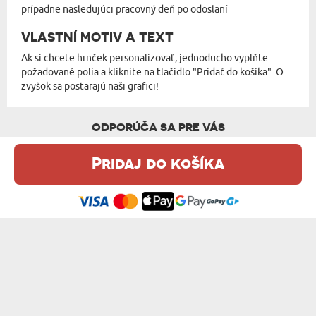
prípadne nasledujúci pracovný deň po odoslaní
VLASTNÍ MOTIV A TEXT
Ak si chcete hrnček personalizovať, jednoducho vyplňte
požadované polia a kliknite na tlačidlo "Pridať do košíka". O
zvyšok sa postarajú naši grafici!
ODPORÚČA SA PRE VÁS
Pridaj do košíka
Táto webová stránka používa súbory cookie. Podrobné informácie o
tejto téme nájdete v našom %s.
zásadách používania súborov cookie
.
Súhlasím
TVÉ JMÉNO - KERAMICKÝ HRNEK S ČERNÝ...
VLASTNÝ PROJEKT - KERAMICKÝ HRNEK S...
12,99 €
17,99 €