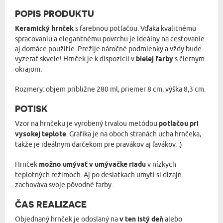
POPIS PRODUKTU
Keramický hrnček
s farebnou potlačou. Vďaka kvalitnému
spracovaniu a elegantnému povrchu je ideálny na cestovanie
aj domáce použitie. Prežije náročné podmienky a vždy bude
vyzerať skvele! Hrnček je k dispozícii v
bielej farby
s čiernym
okrajom.
Rozmery: objem približne 280 ml, priemer 8 cm, výška 8,3 cm.
POTISK
Vzor na hrnčeku je vyrobený trvalou metódou
potlačou pri
vysokej teplote
. Grafika je na oboch stranách ucha hrnčeka,
takže je ideálnym darčekom pre pravákov aj ľavákov. :)
Hrnček
možno umývať v umývačke riadu
v nízkych
teplotných režimoch. Aj po desiatkach umytí si dizajn
zachováva svoje pôvodné farby.
ČAS REALIZACE
Objednaný hrnček je odoslaný na
v ten istý deň
alebo