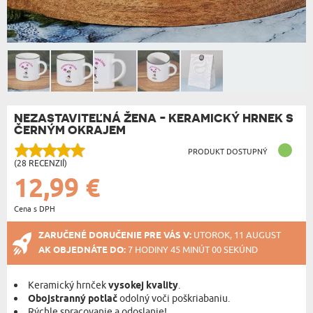
NEZASTAVITEĽNÁ ŽENA - KERAMICKÝ HRNEK S
ČERNÝM OKRAJEM
PRODUKT DOSTUPNÝ
(28 RECENZIÍ)
12,99 €
Cena s DPH
ZARUČENÉ DORUČENIE PRE VÁS V:
UTOROK, 11 AUGUST
AK OBJEDNÁTE DO:
7 HODINY 45 MINÚT 00 SEKÚND
Keramický hrnček
vysokej kvality
.
Obojstranný potlač
odolný voči poškriabaniu.
Rýchle spracovanie a odoslanie!