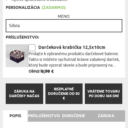
PERSONALIZÁCIA
(ZADARMO):
MENO:
PRÍSLUŠENSTVO:
Darčeková krabička 12,5x10cm
Pridajte k vybranému produktu darčekové balenie.
Takto si môžete vychutnať krásne zabalený darček,
ktorý bude vyzerať skvele a bude pripravený na
odovzdanie.
Cena:
6,99 €
BEZPLATNÉ
ZÁRUKA NA
VRÁTENIE TOVARU
DORUČENIE OD 50
DARČEKY NAČAS
PO DOBU 365 DNÍ
€
POPIS
PRÍSLUŠENSTVO
DORUČENIE
ZÁRUKA