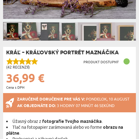
KRÁĽ - KRÁĽOVSKÝ PORTRÉT MAZNÁČIKA
PRODUKT DOSTUPNÝ
(42 RECENZIÍ)
36,99 €
Cena s DPH
ZARUČENÉ DORUČENIE PRE VÁS V:
PONDELOK, 10 AUGUST
AK OBJEDNÁTE DO:
3 HODINY 07 MINÚT 45 SEKÚND
Úžasný obraz z
fotografie Tvojho maznáčika
.
Tlač na fotopapier zarámovaná alebo vo forme
obrazu na
plátne
.