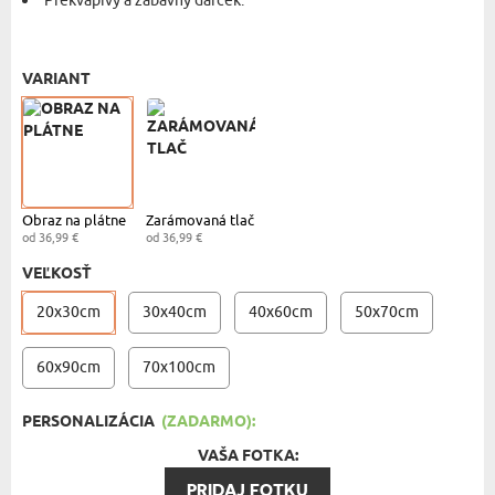
Prekvapivý a zábavný darček.
OBRAZ NA PLÁTNO - 20X30 CM
- 36,99 €
VARIANT
Obraz na plátne
Zarámovaná tlač
od 36,99 €
od 36,99 €
VEĽKOSŤ
20x30cm
30x40cm
40x60cm
50x70cm
60x90cm
70x100cm
PERSONALIZÁCIA
(ZADARMO):
VAŠA FOTKA:
PRIDAJ FOTKU