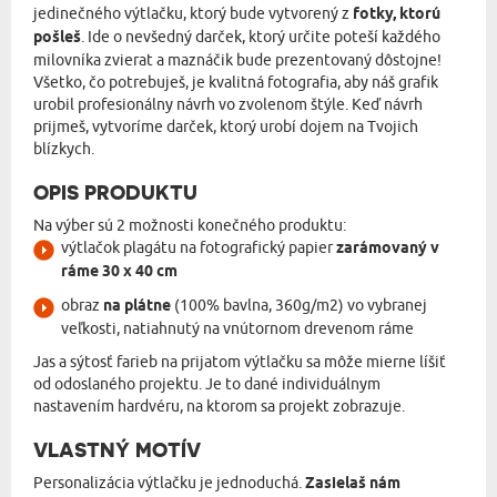
jedinečného výtlačku, ktorý bude vytvorený z
fotky, ktorú
pošleš
. Ide o nevšedný darček, ktorý určite poteší každého
milovníka zvierat a maznáčik bude prezentovaný dôstojne!
Všetko, čo potrebuješ, je kvalitná fotografia, aby náš grafik
urobil profesionálny návrh vo zvolenom štýle. Keď návrh
prijmeš, vytvoríme darček, ktorý urobí dojem na Tvojich
blízkych.
OPIS PRODUKTU
Na výber sú 2 možnosti konečného produktu:
výtlačok plagátu na fotografický papier
zarámovaný v
ráme 30 x 40 cm
obraz
na plátne
(100% bavlna, 360g/m2) vo vybranej
veľkosti, natiahnutý na vnútornom drevenom ráme
Jas a sýtosť farieb na prijatom výtlačku sa môže mierne líšiť
od odoslaného projektu. Je to dané individuálnym
nastavením hardvéru, na ktorom sa projekt zobrazuje.
VLASTNÝ MOTÍV
Personalizácia výtlačku je jednoduchá.
Zasielaš nám