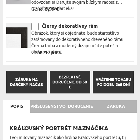
odovzdanie! Darujte svojim blízkym radosť z
rozbaľovania darčeka!
Cena:
5,99 €
Čierny dekoratívny rám
Obrázok, ktorý si objednáte, bude starostlivo
zarámovaný do dekoratívneho dreveného rámu.
Čierna farba a moderný dizajn určite potešia
obdarovaného!
Cena:
17,99 €
BEZPLATNÉ
ZÁRUKA NA
VRÁTENIE TOVARU
DORUČENIE OD 50
DARČEKY NAČAS
PO DOBU 365 DNÍ
€
POPIS
PRÍSLUŠENSTVO
DORUČENIE
ZÁRUKA
KRÁĽOVSKÝ PORTRÉT MAZNÁČIKA
Tvoj milovaný maznáčik ako hrdina Kráľovského portrétu, t.j.