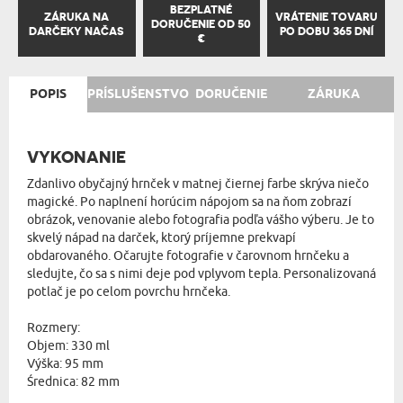
BEZPLATNÉ
ZÁRUKA NA
VRÁTENIE TOVARU
DORUČENIE OD 50
DARČEKY NAČAS
PO DOBU 365 DNÍ
€
POPIS
PRÍSLUŠENSTVO
DORUČENIE
ZÁRUKA
VYKONANIE
Zdanlivo obyčajný hrnček v matnej čiernej farbe skrýva niečo
magické. Po naplnení horúcim nápojom sa na ňom zobrazí
obrázok, venovanie alebo fotografia podľa vášho výberu. Je to
skvelý nápad na darček, ktorý príjemne prekvapí
obdarovaného. Očarujte fotografie v čarovnom hrnčeku a
sledujte, čo sa s nimi deje pod vplyvom tepla. Personalizovaná
potlač je po celom povrchu hrnčeka.
Rozmery:
Objem: 330 ml
Výška: 95 mm
Średnica: 82 mm