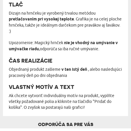
TLAČ
Dizajn na hrnčeku je vyrobený trvalou metódou
pretlačovaním pri vysokej teplote
. Grafika je na celej ploche
hrnčeka, takže je ideálnym darčekom pre pravákov aj ľavákov.
:)
Upozornenie: Magický hrnček
nie je vhodný na umývanie v
umývačke riadu
,odporúča sa iba ručné umývanie.
ČAS REALIZÁCIE
Objednaný produkt zašleme
v ten istý deň
, alebo nasledujúci
pracovný deň po dni objednania
VLASTNÝ MOTÍV A TEXT
Ak chcete vytvoriť individuálny motív na produkt, vyplňte
všetky požadované polia a kliknite na tlačidlo "Pridať do
košíka". O zvyšok sa postarajú naši grafici!
ODPORÚČA SA PRE VÁS