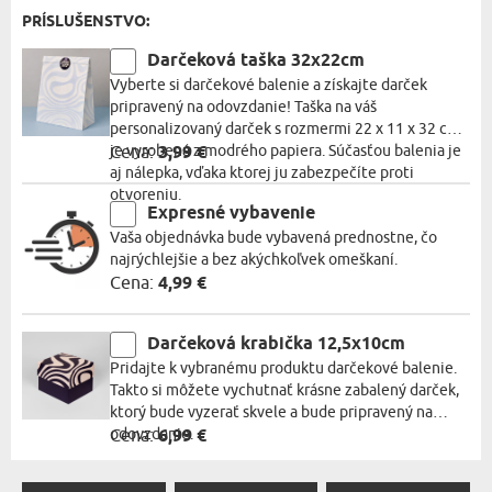
PRÍSLUŠENSTVO:
Darčeková taška 32x22cm
Vyberte si darčekové balenie a získajte darček
pripravený na odovzdanie! Taška na váš
personalizovaný darček s rozmermi 22 x 11 x 32 cm
je vyrobená z modrého papiera. Súčasťou balenia je
Cena:
3,99 €
aj nálepka, vďaka ktorej ju zabezpečíte proti
otvoreniu.
Expresné vybavenie
Vaša objednávka bude vybavená prednostne, čo
najrýchlejšie a bez akýchkoľvek omeškaní.
Cena:
4,99 €
Darčeková krabička 12,5x10cm
Pridajte k vybranému produktu darčekové balenie.
Takto si môžete vychutnať krásne zabalený darček,
ktorý bude vyzerať skvele a bude pripravený na
odovzdanie.
Cena:
6,99 €