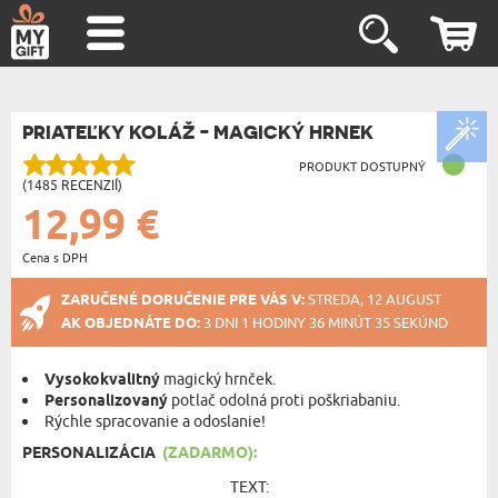
PRIATEĽKY KOLÁŽ - MAGICKÝ HRNEK
PRODUKT DOSTUPNÝ
(1485 RECENZIÍ)
12,99 €
Cena s DPH
ZARUČENÉ DORUČENIE PRE VÁS V:
STREDA, 12 AUGUST
AK OBJEDNÁTE DO:
3 DNI 1 HODINY 36 MINÚT 35 SEKÚND
Vysokokvalitný
magický hrnček.
Personalizovaný
potlač odolná proti poškriabaniu.
Rýchle spracovanie a odoslanie!
PERSONALIZÁCIA
(ZADARMO):
TEXT: