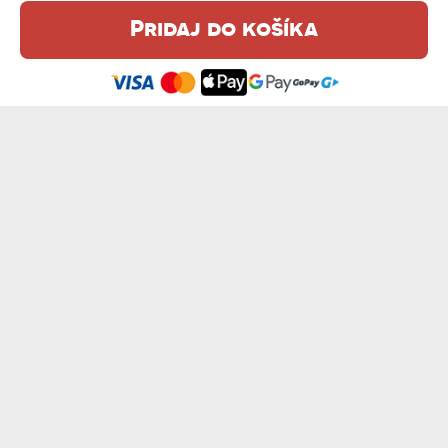
Pridaj do košíka
Táto webová stránka používa súbory cookie. Podrobné informácie o
tejto téme nájdete v našom %s.
zásadách používania súborov cookie
.
Súhlasím
SLOVO Z FOTIEK TATO - MAGICKÝ HRNEK
KOLEDNÍČKA KAPYBARA - HRNČEK S POTL...
12,99 €
od 10,99 €
TY A ON - HRNČEK S POTLAČOU
ZUBÁR SO SRDCOM - HRNČEK S POTLAČOU
od 10,99 €
od 10,99 €