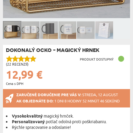
DOKONALÝ OCKO - MAGICKÝ HRNEK
PRODUKT DOSTUPNÝ
(22 RECENZIÍ)
12,99 €
Cena s DPH
ZARUČENÉ DORUČENIE PRE VÁS V:
STREDA, 12 AUGUST
AK OBJEDNÁTE DO:
1 DNI 8 HODINY 52 MINÚT 46 SEKÚND
Vysokokvalitný
magický hrnček.
Personalizovaný
potlač odolná proti poškriabaniu.
Rýchle spracovanie a odoslanie!