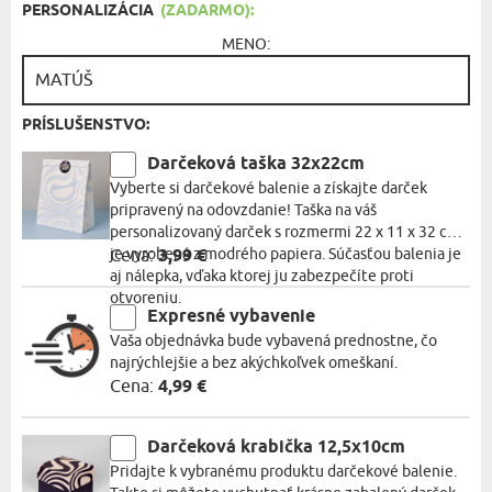
PERSONALIZÁCIA
(ZADARMO):
MENO:
PRÍSLUŠENSTVO:
Darčeková taška 32x22cm
Vyberte si darčekové balenie a získajte darček
pripravený na odovzdanie! Taška na váš
personalizovaný darček s rozmermi 22 x 11 x 32 cm
je vyrobená z modrého papiera. Súčasťou balenia je
Cena:
3,99 €
aj nálepka, vďaka ktorej ju zabezpečíte proti
otvoreniu.
Expresné vybavenie
Vaša objednávka bude vybavená prednostne, čo
najrýchlejšie a bez akýchkoľvek omeškaní.
Cena:
4,99 €
Darčeková krabička 12,5x10cm
Pridajte k vybranému produktu darčekové balenie.