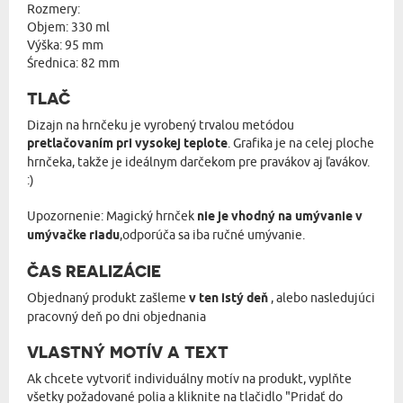
Rozmery:
Objem: 330 ml
Výška: 95 mm
Średnica: 82 mm
TLAČ
Dizajn na hrnčeku je vyrobený trvalou metódou
pretlačovaním pri vysokej teplote
. Grafika je na celej ploche
hrnčeka, takže je ideálnym darčekom pre pravákov aj ľavákov.
:)
Upozornenie: Magický hrnček
nie je vhodný na umývanie v
umývačke riadu
,odporúča sa iba ručné umývanie.
ČAS REALIZÁCIE
Objednaný produkt zašleme
v ten istý deň
, alebo nasledujúci
pracovný deň po dni objednania
VLASTNÝ MOTÍV A TEXT
Ak chcete vytvoriť individuálny motív na produkt, vyplňte
všetky požadované polia a kliknite na tlačidlo "Pridať do