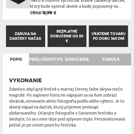
Takto si môžete vychutnať krásne zabalený darček,
ktorý bude vyzerať skvele a bude pripravený na
odovzdanie.
Cena:
6,99 €
BEZPLATNÉ
ZÁRUKA NA
VRÁTENIE TOVARU
DORUČENIE OD 50
DARČEKY NAČAS
PO DOBU 365 DNÍ
€
POPIS
PRÍSLUŠENSTVO
DORUČENIE
ZÁRUKA
VYKONANIE
Zdanlivo obyčajný hrnček v matnej čiernej farbe skrýva niečo
magické. Po naplnení horúcim nápojom sa na ňom zobrazí
obrázok, venovanie alebo fotografia podľa vášho výberu. Je to
skvelý nápad na darček, ktorý príjemne prekvapí
obdarovaného. Očarujte fotografie v čarovnom hrnčeku a
sledujte, čo sa s nimi deje pod vplyvom tepla. Personalizovaná
potlač je po celom povrchu hrnčeka.