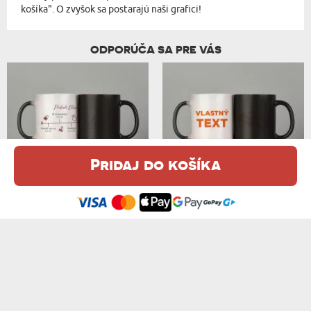
košíka". O zvyšok sa postarajú naši grafici!
ODPORÚČA SA PRE VÁS
Pridaj do košíka
Táto webová stránka používa súbory cookie. Podrobné informácie o
NÁŠ MILOSTNÝ PRÍBEH - MAGICKÝ HRNEK
VLASTNÝ PROJEKT - MAGICKÝ HRNEK
tejto téme nájdete v našom %s.
zásadách používania súborov cookie
.
12,99 €
12,99 €
Súhlasím